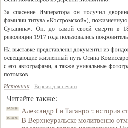
За спасение Императора он получил дворянс
фамилии титула «Костромской»), пожизненную
Сусанина». Он, до самой своей смерти в 1
революции 1917 года пользовались покровитель
На выставке представлены документы из фондов
освещающие жизненный путь Осипа Комиссаров
с его автографами, а также уникальные фотогр
потомков.
Источник
Версия для печати
Читайте также:
Александр I и Таганрог: история с
07.08.26
В Верхнеуральске молитвенно отм
06.08.26
посещения города цесаревичем Н