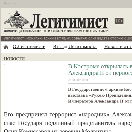
Бесплатно
16+
ЛЕГИТИМИСТ - МОНАРХИЧЕСКИЙ ВЗГЛЯД НА СОБЫТИЯ. САЙТ ВЕДЁТ ИСТОРИЮ С 200
О Легитимисте
Взгляд Легитимиста
Новости от 
В Костроме открылась в
Александра II от перво
27.03.2021 09:33
В Государственном архиве Ко
выставка «Рукою Провидения
Императора Александра II от 
Его предпринял террорист-«народник» Алексан
спас Государя подлинный представитель наро
Осип Комиссаров из деревни Молвитино.