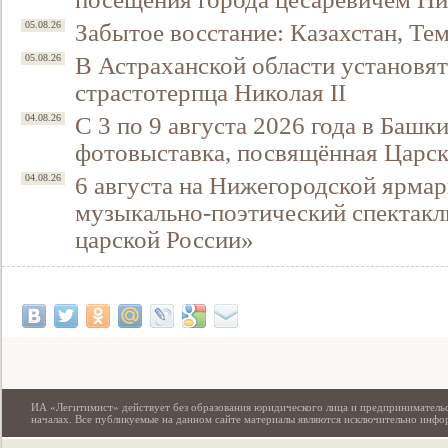
Забытое восстание: Казахстан, Тем
05.08.26
В Астраханской области установят
05.08.26
страстотерпца Николая II
С 3 по 9 августа 2026 года в Башк
04.08.26
фотовыставка, посвящённая Царск
6 августа на Нижегородской ярмар
04.08.26
музыкально-поэтический спектакл
царской России»
Свидетельство
ИА «Легитимист» действует без образования юридического лица и предпринимательс
началах. Все публикуемые на данном сайте материалы являются исключительно инф