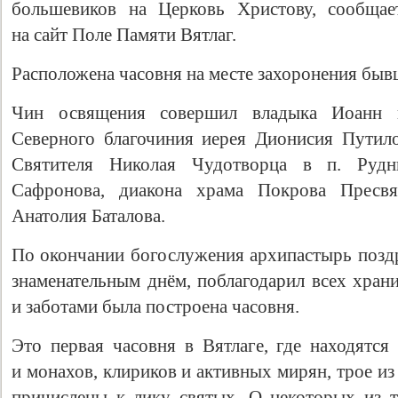
большевиков на Церковь Христову, сообща
на сайт Поле Памяти Вятлаг.
Расположена часовня на месте захоронения быв
Чин освящения совершил владыка Иоанн в
Северного благочиния иерея Дионисия Путило
Святителя Николая Чудотворца в п. Рудн
Сафронова, диакона храма Покрова Пресв
Анатолия Баталова.
По окончании богослужения архипастырь позд
знаменательным днём, поблагодарил всех хран
и заботами была построена часовня.
Это первая часовня в Вятлаге, где находятс
и монахов, клириков и активных мирян, трое и
причислены к лику святых. О некоторых из те