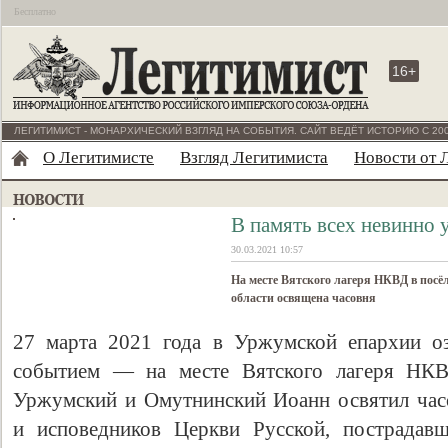
Бесплатно
16+
ЛЕГИТИМИСТ - МОНАРХИЧЕСКИЙ ВЗГЛЯД НА СОБЫТИЯ. САЙТ ВЕДЁТ ИСТОРИЮ С 200
О Легитимисте
Взгляд Легитимиста
Новости от 
В память всех невинно 
30.03.2021 10:57
На месте Вятского лагеря НКВД в посё
области освящена часовня
27 марта 2021 года в Уржумской епархии оз
событием — на месте Вятского лагеря НКВ
Уржумский и Омутнинский Иоанн освятил час
и исповедников Церкви Русской, пострадав