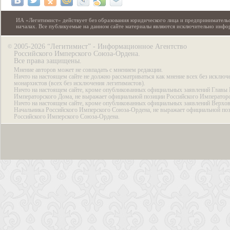
ИА «Легитимист» действует без образования юридического лица и предпринимательс
началах. Все публикуемые на данном сайте материалы являются исключительно инф
2005-2026 “Легитимист” - Информационное Агентство
©
Российского Имперского Союза-Ордена.
Все права защищены.
Мнение авторов может не совпадать с мнением редакции.
Ничто на настоящем сайте не должно рассматриваться как мнение всех без исключ
монархистов (всех без исключения легитимистов).
Ничто на настоящем сайте, кроме опубликованных официальных заявлений Главы 
Императорского Дома, не выражает официальной позиции Российского Император
Ничто на настоящем сайте, кроме опубликованных официальных заявлений Верхов
Начальника Российского Имперского Союза-Ордена, не выражает официальной по
Российского Имперского Союза-Ордена.