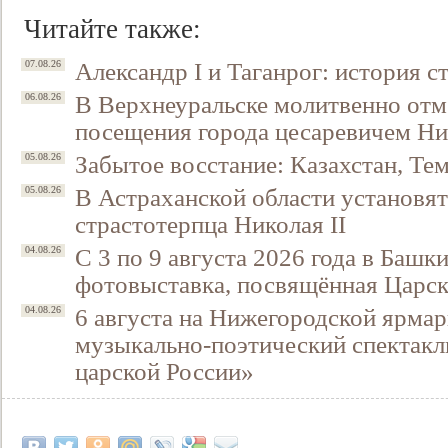
Читайте также:
Александр I и Таганрог: история с
07.08.26
В Верхнеуральске молитвенно отм
06.08.26
посещения города цесаревичем Н
Забытое восстание: Казахстан, Тем
05.08.26
В Астраханской области установят
05.08.26
страстотерпца Николая II
С 3 по 9 августа 2026 года в Башк
04.08.26
фотовыставка, посвящённая Царск
6 августа на Нижегородской ярмар
04.08.26
музыкально-поэтический спектакл
царской России»