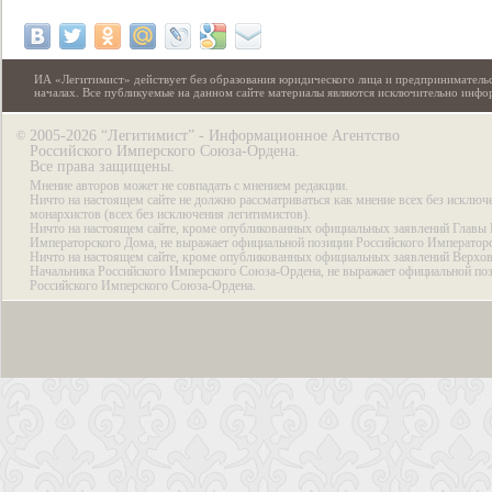
ИА «Легитимист» действует без образования юридического лица и предпринимательс
началах. Все публикуемые на данном сайте материалы являются исключительно инф
2005-2026 “Легитимист” - Информационное Агентство
©
Российского Имперского Союза-Ордена.
Все права защищены.
Мнение авторов может не совпадать с мнением редакции.
Ничто на настоящем сайте не должно рассматриваться как мнение всех без исключ
монархистов (всех без исключения легитимистов).
Ничто на настоящем сайте, кроме опубликованных официальных заявлений Главы 
Императорского Дома, не выражает официальной позиции Российского Император
Ничто на настоящем сайте, кроме опубликованных официальных заявлений Верхов
Начальника Российского Имперского Союза-Ордена, не выражает официальной по
Российского Имперского Союза-Ордена.