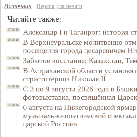
Источник
Версия для печати
Читайте также:
Александр I и Таганрог: история с
07.08.26
В Верхнеуральске молитвенно отм
06.08.26
посещения города цесаревичем Н
Забытое восстание: Казахстан, Тем
05.08.26
В Астраханской области установят
05.08.26
Свидетельство
страстотерпца Николая II
С 3 по 9 августа 2026 года в Башк
04.08.26
фотовыставка, посвящённая Царск
6 августа на Нижегородской ярмар
04.08.26
музыкально-поэтический спектакл
царской России»