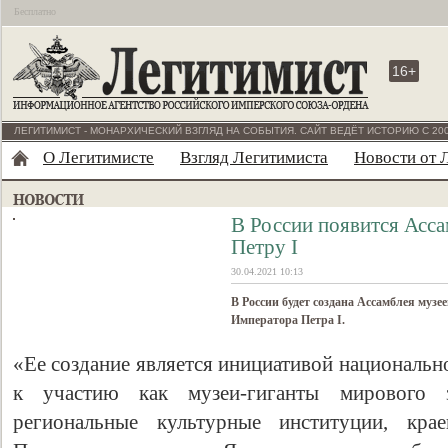
Бесплатно
16+
ЛЕГИТИМИСТ - МОНАРХИЧЕСКИЙ ВЗГЛЯД НА СОБЫТИЯ. САЙТ ВЕДЁТ ИСТОРИЮ С 200
О Легитимисте
Взгляд Легитимиста
Новости от 
В России появится Асс
Петру I
30.04.2021 10:13
В России будет создана Ассамблея муз
Императора Петра I.
«Ее создание является инициативой националь
к участию как музеи-гиганты мирового 
региональные культурные институции, кра