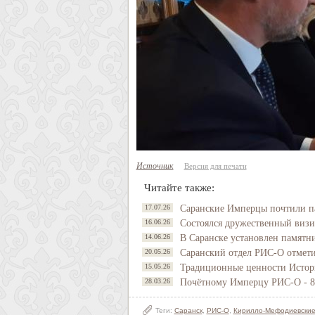
Источник
Версия для печати
Читайте также:
17.07.26
Саранские Имперцы почтили п
16.06.26
Состоялся дружественный виз
14.06.26
В Саранске установлен памятн
20.05.26
Саранский отдел РИС-О отмети
15.05.26
Традиционные ценности Истори
28.03.26
Почётному Имперцу РИС-О - 8
Теги:
Саранск
,
РИС-О
,
Кирилло-Мефодиевские