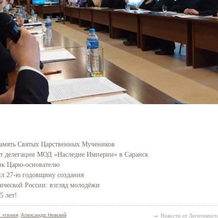
Свидетельство
амять Святых Царственных Мучеников
ит делегации МОД «Наследие Империи» в Саранск
ик Царю-основателю
л 27-ю годовщину создания
ческой России: взгляд молодёжи
5 лет!
→
 чтения
,
Александр Невский
Новости от Легитимист