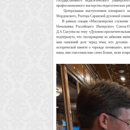
Государственного педагогического универ
профессионального мастерства педагогических ра
Центральным выступлением пленарного засед
Мордовского, Ректора Саранской духовной семин
В рамках секции «Миссионерское служение при
Начальника Российского Имперского Союза-О
Д.А.Сысуева на тему «Духовно-просветительская
подчёркнуто, что «возвращение из забвения имё
наш сыновний долг перед теми, кто духовно 
исторической памяти о «прежде почивших», кото
ваша, иже глаголаша вам слово Божие, ихже взира