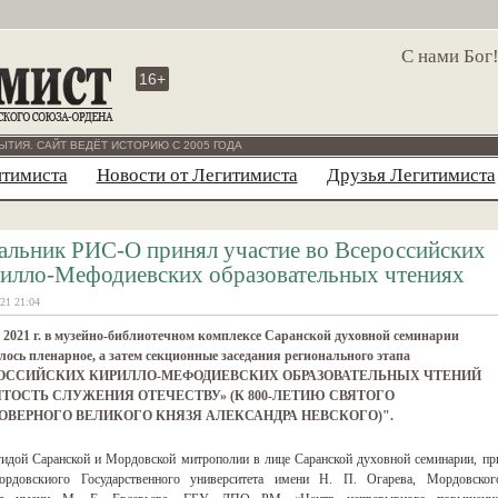
С нами Бог
16+
ЫТИЯ. САЙТ ВЕДЁТ ИСТОРИЮ С 2005 ГОДА
итимиста
Новости от Легитимиста
Друзья Легитимиста
альник РИС-О принял участие во Всероссийских
илло-Мефодиевских образовательных чтениях
21 21:04
 2021 г. в музейно-библиотечном комплексе Саранской духовной семинарии
лось пленарное, а затем секционные заседания регионального этапа
ОССИЙСКИХ КИРИЛЛО-МЕФОДИЕВСКИХ ОБРАЗОВАТЕЛЬНЫХ ЧТЕНИЙ
ЯТОСТЬ СЛУЖЕНИЯ ОТЕЧЕСТВУ» (К 800-ЛЕТИЮ СВЯТОГО
ОВЕРНОГО ВЕЛИКОГО КНЯЗЯ АЛЕКСАНДРА НЕВСКОГО)".
гидой Саранской и Мордовской митрополии в лице Саранской духовной семинарии, пр
Мордовскиого Государственного университета имени Н. П. Огарева, Мордовског