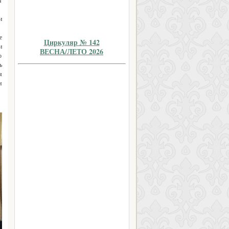
я
и
е
Циркуляр № 142
и
ВЕСНА/ЛЕТО 2026
о
ь
я
и