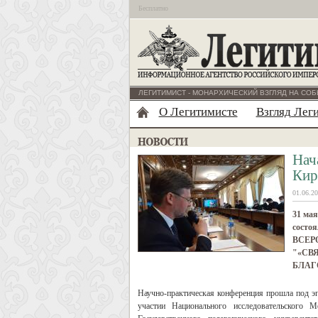
Бесплатно
ЛЕГИТИМИСТ - МОНАРХИЧЕСКИЙ ВЗГЛЯД НА СОБ
О Легитимисте
Взгляд Лег
Нач
Кир
01.06.20
31 мая
состоя
ВСЕР
"«СВ
БЛАГ
Научно-практическая конференция прошла под э
участии Национального исследовательского 