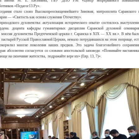
ситета имени М. Е. Евсевьева, ГБУ ДПО РМ «Центр непрерывного повышени
ботников «Педагог13.Ру».
ания стало слово Высокопреосвященнейшего Зиновия, митрополита Саранского 
арии — «Святость как основа служения Отечеству».
ходского духовенства: актуализация исторического опыта» состоялось выступлени
рдена. доцента кафедры гуманитарных дисциплин Саранской духовной семинари
 миссия духовенства Предтеченской церкви г. Саранска в XIX — XX вв.». В нём был
н пастырей Русской Православной Церкви, немало потрудившихся на этом поприще, ест
окормлял многие поколения наших предков. Это задача благоговейного сохранени
рая абсолютно согласуется со словами апостольской заповеди: «Поминайте наставник
юще на скончание жителства, подражайте вере их» (Евр. 13, 7)».