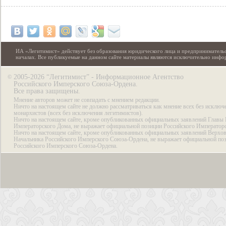
ИА «Легитимист» действует без образования юридического лица и предпринимательс
началах. Все публикуемые на данном сайте материалы являются исключительно инф
2005-2026 “Легитимист” - Информационное Агентство
©
Российского Имперского Союза-Ордена.
Все права защищены.
Мнение авторов может не совпадать с мнением редакции.
Ничто на настоящем сайте не должно рассматриваться как мнение всех без исключ
монархистов (всех без исключения легитимистов).
Ничто на настоящем сайте, кроме опубликованных официальных заявлений Главы 
Императорского Дома, не выражает официальной позиции Российского Император
Ничто на настоящем сайте, кроме опубликованных официальных заявлений Верхов
Начальника Российского Имперского Союза-Ордена, не выражает официальной по
Российского Имперского Союза-Ордена.