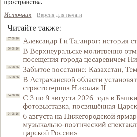
пространства.
Источник
Версия для печати
Читайте также:
Александр I и Таганрог: история с
07.08.26
В Верхнеуральске молитвенно отм
06.08.26
посещения города цесаревичем Н
Забытое восстание: Казахстан, Тем
05.08.26
Свидетельство
В Астраханской области установят
05.08.26
страстотерпца Николая II
С 3 по 9 августа 2026 года в Башк
04.08.26
фотовыставка, посвящённая Царск
6 августа на Нижегородской ярмар
04.08.26
музыкально-поэтический спектакл
царской России»