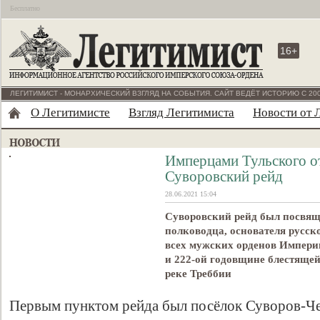
Бесплатно
16+
ЛЕГИТИМИСТ - МОНАРХИЧЕСКИЙ ВЗГЛЯД НА СОБЫТИЯ. САЙТ ВЕДЁТ ИСТОРИЮ С 200
О Легитимисте
Взгляд Легитимиста
Новости от 
Имперцами Тульского о
Суворовский рейд
28.06.2021 15:04
Суворовский рейд был посвящ
полководца, основателя русск
всех мужских орденов Импери
и 222-ой годовщине блестящей
реке Треббии
Первым пунктом рейда был посёлок Суворов-Че