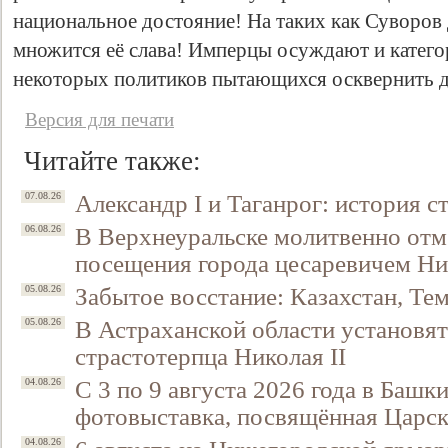
национальное достояние! На таких как Суворов 
множится её слава! Имперцы осуждают и катего
некоторых политиков пытающихся осквернить д
Версия для печати
Читайте также:
Александр I и Таганрог: история с
07.08.26
В Верхнеуральске молитвенно отм
06.08.26
посещения города цесаревичем Н
Забытое восстание: Казахстан, Тем
05.08.26
В Астраханской области установят
05.08.26
страстотерпца Николая II
С 3 по 9 августа 2026 года в Башк
04.08.26
фотовыставка, посвящённая Царск
04.08.26