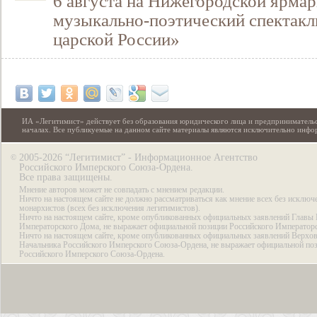
6 августа на Нижегородской ярмар
музыкально-поэтический спектакл
царской России»
ИА «Легитимист» действует без образования юридического лица и предпринимательс
началах. Все публикуемые на данном сайте материалы являются исключительно инф
2005-2026 “Легитимист” - Информационное Агентство
©
Российского Имперского Союза-Ордена.
Все права защищены.
Мнение авторов может не совпадать с мнением редакции.
Ничто на настоящем сайте не должно рассматриваться как мнение всех без исключ
монархистов (всех без исключения легитимистов).
Ничто на настоящем сайте, кроме опубликованных официальных заявлений Главы 
Императорского Дома, не выражает официальной позиции Российского Император
Ничто на настоящем сайте, кроме опубликованных официальных заявлений Верхов
Начальника Российского Имперского Союза-Ордена, не выражает официальной по
Российского Имперского Союза-Ордена.