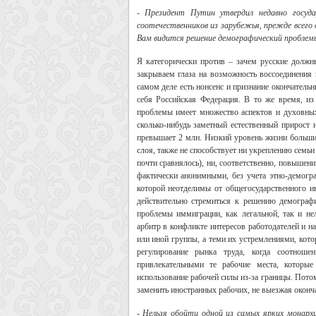
- Президент Путин утвердил недавно госуда
соотечественников из зарубежья, прежде всег
Вам видится решение демографический проблемы
Я категорически против – зачем русские должн
закрываем глаза на возможность воссоединения 
самом деле есть нонсенс и признание окончательн
себя Российская Федерация. В то же время, из
проблемы имеет множество аспектов и духовных
сколько-нибудь заметный естественный прирост 
превышает 2 млн. Низкий уровень жизни большин
слоя, также не способствует ни укреплению семьи
почти сравнялось), ни, соответственно, повыше
фактически анонимными, без учета этно-демогра
которой неотделимы от общегосударственного ин
действительно стремиться к решению демограф
проблемы иммиграции, как легальной, так и не
арбитр в конфликте интересов работодателей и 
или иной группы, а теми их устремлениями, кото
регулирование рынка труда, когда соотноше
привлекательными те рабочие места, которы
использование рабочей силы из-за границы. Пото
заменить иностранных рабочих, не выезжая оконч
- Нельзя обойти одной из самых ярких монархи