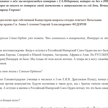
минание о нём мы воспроизводим интервью с Г.А.Фёдоровым, которое он дал в 200
оторое во многом не потеряло своей значимости и актуальности по сей день. Вечна
лярину Георгию!
идеологии при собственной Канцелярии вопросы сегодня отвечает Начальник
лер ордена Св. Анны I степени Георгий Александрович ФЕДОРОВ
перском Союзе-Ордене уже полвека. Что изменилось в монархистах, Имперцах за эт
 их местонахождение. Когда я вступал в Российский Имперский Союз-Орден мы все был
странах Европы, Северной и Южной Америки, Австралии, Африки и Азии. Но РУССКИ
ерии) Имперцев не было. Мы только об этом могли мечтать. А теперь же я могу спокойн
бежом.
ать свою жизнь с Союзом-Орденом?
ил Елизаветградское училище и числился в 5-ом Е.И.В. Драгунском Полку), воевал 
и против коммунистов. Будучи воспитаны в таком духе, мы с братом считали свои
ии. А вступил я именно в Российский Имперский Союз-Орден потому что это была сама
ь больше всего?