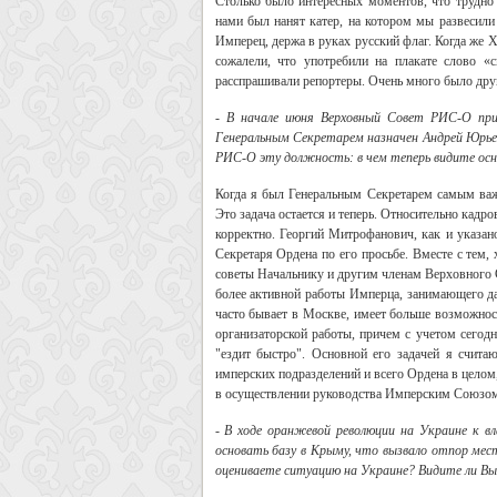
Столько было интересных моментов, что трудно
нами был нанят катер, на котором мы развесили
Имперец, держа в руках русский флаг. Когда же Х
сожалели, что употребили на плакате слово «с
расспрашивали репортеры. Очень много было дру
- В начале июня Верховный Совет РИС-О при
Генеральным Секретарем назначен Андрей Юрье
РИС-О эту должность: в чем теперь видите осн
Когда я был Генеральным Секретарем самым ва
Это задача остается и теперь. Относительно кадр
корректно. Георгий Митрофанович, как и указа
Секретаря Ордена по его просьбе. Вместе с тем,
советы Начальнику и другим членам Верховного 
более активной работы Имперца, занимающего дан
часто бывает в Москве, имеет больше возможно
организаторской работы, причем с учетом сегодн
"ездит быстро". Основной его задачей я счит
имперских подразделений и всего Ордена в целом
в осуществлении руководства Имперским Союзом
- В ходе оранжевой революции на Украине к 
основать базу в Крыму, что вызвало отпор мес
оцениваете ситуацию на Украине? Видите ли Вы