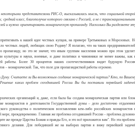
 и некоторыми представителями РИС-О, высказывалась мысль, что социальной опоро
 средний класс, благополучие которого связано с Россией, а не с транснациональным
лей и нужно ориентировать монархическую пропаганду. Насколько Вы разделяете эт
притягивать к нашей идее честных купцов, на примере Третьяковых и Морозовых. Н
ыло честных людей, любящих свою Родину! Я полагаю, что на таких предпринимателей
 пропаганду, но это не значит, что иным группам населения можно при этом уделят
ли культуры и науки, военные, и даже политики и чиновники не менее важны, как 
шей работы. Более 30 процентов наших соотечественников видят будущую Росси
тов – монархической. Так, что поле для пропагандисткой работы огромно.
ую Думу. Считаете ли Вы возможным создание монархической партии? Кто, по Вашем
ешение каких проблем сегодняшней России Вы бы поставили первейшей задаче
рхических организаций и, даже, если была бы создана монархическая партия или блок
тие монархистов в деятельности Государственной думы – дело достаточно отдаленно
ского руководства о политическом возглавлении кем-либо российских монархистов 
й мере, преждевременно. Главная же проблема сегодняшней России – проблема духовно
ите же прежде Царства Божия и правды Его, и это всё приложится вам". Но эта проблем
твенного делания. Для победившей же на выборах партии я вижу первейшей задаче