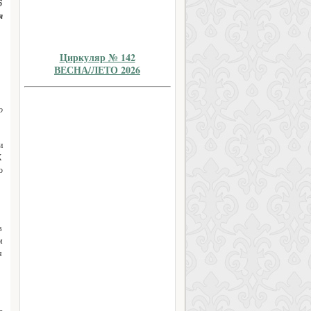
6
я
Циркуляр № 142
ВЕСНА/ЛЕТО 2026
о
и
Х
о
в
м
я