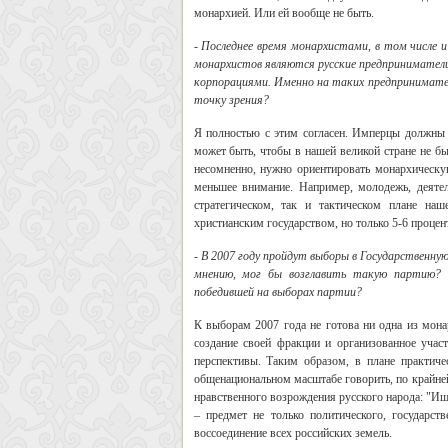
монархией. Или ей вообще не быть.
- Последнее время монархистами, в том числе
монархистов являются русские предприниматели;
корпорациями. Именно на таких предпринимате
точку зрения?
Я полностью с этим согласен. Имперцы должны 
может быть, чтобы в нашей великой стране не б
несомненно, нужно ориентировать монархическую
меньшее внимание. Например, молодежь, деяте
стратегическом, так и тактическом плане на
христианским государством, но только 5-6 процен
- В 2007 году пройдут выборы в Государственн
мнению, мог бы возглавить такую партию? Р
победившей на выборах партии?
К выборам 2007 года не готова ни одна из мона
создание своей фракции и организованное учас
перспективы. Таким образом, в плане практиче
общенациональном масштабе говорить, по крайне
нравственного возрождения русского народа: "Ищ
– предмет не только политического, государс
воссоединение всех российских земель.