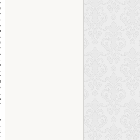
в
й
е
о
и
я
ю
а
о
д
,
а
,
е
В
и
,
я
с
т
.
о
ь