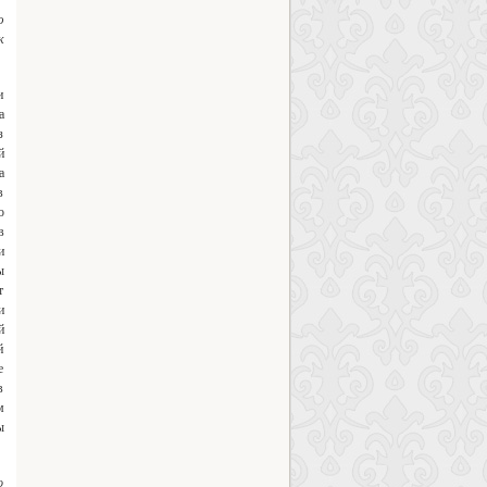
ю
к
и
а
з
й
а
в
о
в
и
ы
т
и
й
й
е
в
м
ы
о