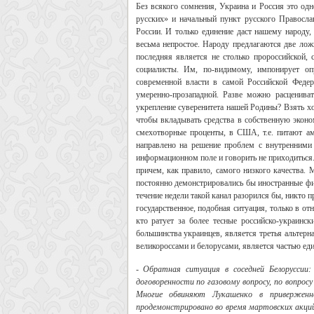
Без всякого сомнения, Украина и Россия это од
русских» и начальный пункт русского Правосл
России. И только единение даст нашему народу,
весьма непростое. Народу предлагаются две лож
последняя является не столько пророссийской,
социалисты. Им, по-видимому, импонирует оп
современной власти в самой Российской Федер
умеренно-прозападной. Разве можно расценива
укрепление суверенитета нашей Родины? Взять х
чтобы вкладывать средства в собственную эконо
смехотворные проценты, в США, т.е. питают ам
направлено на решение проблем с внутренними
информационном поле и говорить не приходиться
причем, как правило, самого низкого качества. 
постоянно демонстрировались бы иностранные ф
течение недели такой канал разорился бы, никто 
государственное, подобная ситуация, только в от
кто ратует за более тесные российско-украинс
большинства украинцев, является третья альтерна
великороссами и белорусами, является частью един
- Обратная ситуация в соседней Белоруссии
договоренности по газовому вопросу, по вопросу
Многие обвиняют Лукашенко в приверженн
продемонстрировано во время мартовских акци