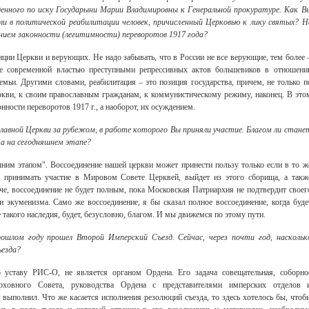
енного по иску Государыни Марии Владимировны к Генеральной прокуратуре. Как В
и в политической реабилитации человек, причисленный Церковью к лику святых? Н
ием законности (легитимности) переворотов 1917 года?
ции Церкви и верующих. Не надо забывать, что в России не все верующие, тем более 
ие современной властью преступными репрессивных актов большевиков в отношени
мьи. Другими словами, реабилитация – это позиция государства, причем, не только п
ви, к своим православным гражданам, к коммунистическому режиму, наконец. В это
нности переворотов 1917 г., а наоборот, их осуждением.
лавной Церкви за рубежом, в работе которого Вы приняли участие. Благом ли стане
а на сегодняшнем этапе?
шним этапом". Воссоединение нашей церкви может принести пользу только если в то ж
 принимать участие в Мировом Совете Церквей, выйдет из этого сборища, а такж
аче, воссоединение не будет полным, пока Московская Патриархия не подтвердит своег
 и экуменизма. Само же воссоединение, я бы сказал полное воссоединение, когда буде
такого наследия, будет, безусловно, благом. И мы движемся по этому пути.
рошлом году прошел Второй Имперский Съезд. Сейчас, через почти год, наскольк
ъезда?
о уставу РИС-О, не является органом Ордена. Его задача совещательная, соборно
рховного Совета, руководства Ордена с представителями имперских отделов 
д выполнил. Что же касается исполнения резолюций съезда, то здесь хотелось бы, чтоб