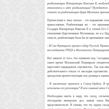
реабилитации Императора Николая II, возбужд
относитесь к идее реабилитации? Нуждается л
станет ли реабилитация Царя-Мученика признан
Причисление к лику святых – это выражение пози
православные. Реабилитация же – это признан
Государя Императора Николая II и членов Его Се
отношению Царственным Мученикам, но и к Церк
смысле, реабилитация была бы не признанием зако
- В Сан-Франциско прошел собор Русской Правос
воссоединение РПЦЗ и Московского Патриархат
Всё зависит от того, что понимать под "сегодня
самое время Московский Патриархат откажется
перестанет оправдывать сергиянство. Так или ин
действительного отказа от наследия сергианства
преодолена препятствующая ему разница в оценке 
- В заключение вернемся к Союзу-Ордену. В п
исполнены его резолюции? В чем главный итог С
Необходимо иметь в виду, что съезд, согласн
обсуждение имперских дел, живая связь Ве
представительств. Я считаю, что эту задачу съез