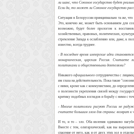
ли шанс, что Союзное государство будет реальн
Если да, то может ли Союзное государство рас
Ситуация в Белоруссии принципиально та же, что 
Это, конечно же, может быть основанием для соз
возможно, будет более прологом к восстано
хозяйственных, правовых, политических, культур
стремление Запада к ослаблению или, даже, к пол
известно, всегда труднее.
- В последнее время имперские идеи становятс
монархическая, царская Россия. Считаете 
политиками и общественными деятелями?
Никакого
официального
сотрудничества с лицами
им глаза на действительность. Пока такие "союзн
с ними, кроме как с коммунистами, до определен
о полезности укрепления связей между государст
критику подобных взглядов и борьбу с ними с точ
- Многие политологи рисуют России не радуж
считаете большим злом для страны: возврат к ч
И то, и то – зло. Оба явления одинаково пагуб
Вместе с тем, олигархический, как вы выразили
спасение от него, как и от двух этих зол в отде