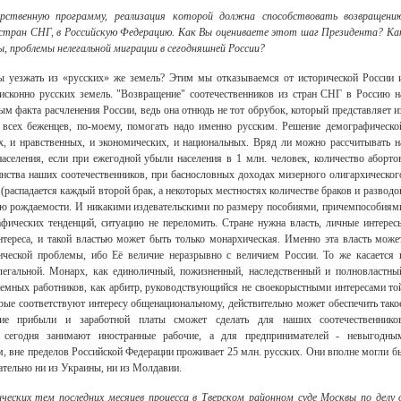
рственную программу, реализация которой должна способствовать возвращени
о стран СНГ, в Российскую Федерацию. Как Вы оцениваете этот шаг Президента? Ка
, проблемы нелегальной миграции в сегодняшней России?
ы уезжать из «русских» же земель? Этим мы отказываемся от исторической России 
исконно русских земель. "Возвращение" соотечественников из стран СНГ в Россию н
ым факта расчленения России, ведь она отнюдь не тот обрубок, который представляет и
 всех беженцев, по-моему, помогать надо именно русским. Решение демографическо
, и нравственных, и экономических, и национальных. Вряд ли можно рассчитывать н
населения, если при ежегодной убыли населения в 1 млн. человек, количество аборто
ства наших соотечественников, при баснословных доходах мизерного олигархическог
 (распадается каждый второй брак, а некоторых местностях количестве браков и разводо
нию рождаемости. И никакими издевательскими по размеру пособиями, причемпособиям
фических тенденций, ситуацию не переломить. Стране нужна власть, личные интерес
тереса, и такой властью может быть только монархическая. Именно эта власть може
ической проблемы, ибо Её величие неразрывно с величием России. То же касается 
легальной. Монарх, как единоличный, пожизненный, наследственный и полновластны
наемных работников, как арбитр, руководствующийся не своекорыстными интересами то
рые соответствуют интересу общенациональному, действительно может обеспечить тако
ние прибыли и заработной платы сможет сделать для наших соотечественнико
е сегодня занимают иностранные рабочие, а для предпринимателей - невыгодны
м, вне пределов Российской Федерации проживает 25 млн. русских. Они вполне могли б
ательно ни из Украины, ни из Молдавии.
ческих тем последних месяцев процесса в Тверском районном суде Москвы по делу 