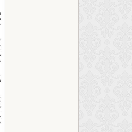
й
и
у
е
,
ь
в
ю
у
й
,
й
в
-
а
й