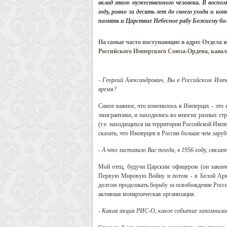
вклад этого мужественного человека. В воспо
году, ровно за десять лет до своего ухода и к
память и Царствие Небесное рабу Божиему бо
На самые часто поступающие в адрес Отдела 
Российского Имперского Союза-Ордена, кава
- Георгий Александрович, Вы в Российском Им
время?
Самое важное, что изменилось в Имперцах – это
эмигрантами, и находились во многих разных 
(т.е. находящихся на территории Российской Имп
сказать, что Имперцев в России больше чем зару
- А что заставило Вас тогда, в 1956 году, связ
Мой отец, будучи Царским офицером (он законч
Первую Мировую Войну и потом - в Белой Арми
долгом продолжать борьбу за освобождение Росс
активная монархическая организация.
- Какая акция РИС-О, какое событие запомнилас