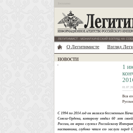
Бесплатно
ЛЕГИТИМИСТ - МОНАРХИЧЕСКИЙ ВЗГЛЯД НА СОБ
О Легитимисте
Взгляд Лег
1 и
кон
201
01.07.20
Вся ег
Русско
С 1994 по 2014 год он являлся бессменным На
Союза-Ордена, которому отдал 60 лет свое
России, он верно служил Российскому Императ
наставника, глубоко чтим его заслуги перед