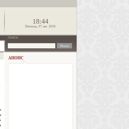
!
18:44
Пятница, 07 авг. 2026
ПОИСК
:
о
м
о
т