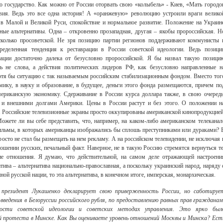
но государство. Как можно от России оторвать свою «колыбель» - Киев, «Мать городо
авия. Ведь это все одна история! А «оранжевую» революцию устроили враги велико
 в Малой и Великой Руси, спокойствие и нормальное развитие. Положение на Украин
ные альтернативы. Одна – откровенно прозападная, другая – якобы пророссийская. Н
 сколько просоветской. Не зря позицию партии регионов поддерживают коммунисты 
ределенная тенденция к реставрации в России советской идеологии. Ведь позици
ации достаточно далека от безусловно пророссийской. Я бы назвал такую позици
ть не слова, а действия политических лидеров РФ, как безусловно направленные н
отя бы ситуацию с так называемым российским стабилизационным фондом. Вместо тог
мику, в науку и образование, в будущее, деньги этого фонда размещаются, причем по
ериканскую экономику. Сдерживание в России курса доллара также, в свою очередь
 и внешними долгами Америки. Цены в России растут и без этого. О положении н
. Российские телевизионные экраны просто оккупированы американской кинопродукцией
Можете ли вы себе представить, что, например, на каком-либо американском телеканал
ильмы, в которых американцы изображались бы сплошь преступниками или дураками? 
просто не стал бы размещать на нем рекламу. А на российском телевидении, не исключая 
ношении русских, печальный факт. Наверное, не в такую Россию стремятся вернуться те
кие отношения. Я думаю, что действительной, на самом деле отражающей настроени
тива – альтернатива национально-православная, а поскольку украинский народ, наряду 
ой русской нации, то эта альтернатива, в конечном итоге, имперская, монархическая.
: президент Лукашенко декларирует свою приверженность России, но саботируе
 введения в Белоруссии российского рубля, по предоставлению равных прав гражданам
ости советской идеологии и советских методах управления. Это ярко был
й протеста в Минске. Как Вы оцениваете уровень отношений Москвы и Минска? Ест