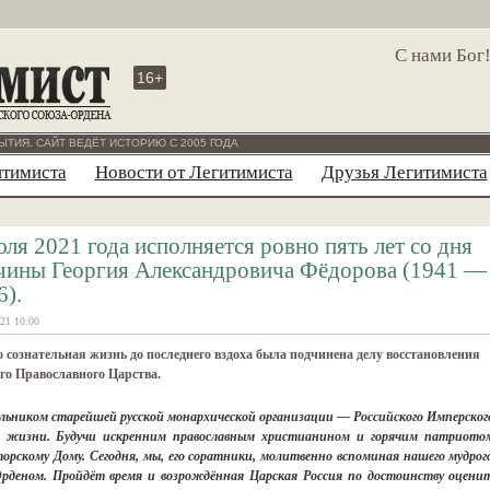
С нами Бог
16+
ЫТИЯ. САЙТ ВЕДЁТ ИСТОРИЮ С 2005 ГОДА
итимиста
Новости от Легитимиста
Друзья Легитимиста
юля 2021 года исполняется ровно пять лет со дня
чины Георгия Александровича Фёдорова (1941 —
6).
21 10:00
о сознательная жизнь до последнего вздоха была подчинена делу восстановления
го Православного Царства.
чальником старейшей русской монархической организации — Российского Имперског
й жизни. Будучи искренним православным христианином и горячим патриото
орскому Дому. Сегодня, мы, его соратники, молитвенно вспоминая нашего мудрог
 Орденом. Пройдёт время и возрождённая Царская Россия по достоинству оцени