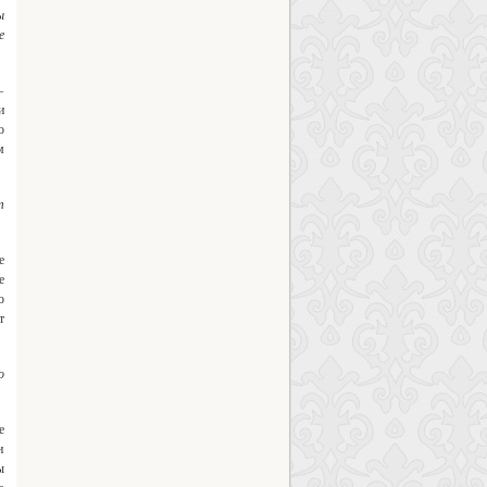
ы
е
–
и
о
м
т
е
е
о
т
о
е
и
ы