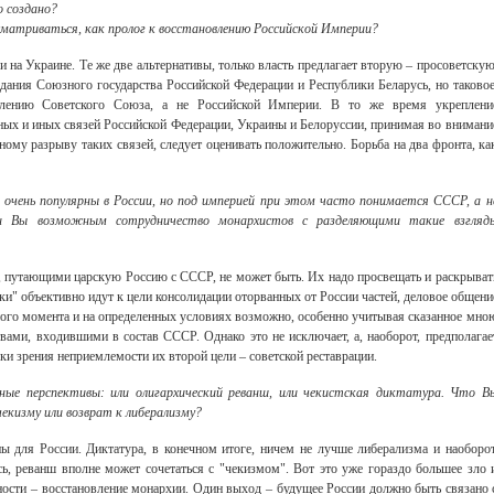
о создано?
сматриваться, как пролог к восстановлению Российской Империи?
и на Украине. Те же две альтернативы, только власть предлагает вторую – просоветскую
дания Союзного государства Российской Федерации и Республики Беларусь, но таковое
влению Советского Союза, а не Российской Империи. В то же время укреплени
ных и иных связей Российской Федерации, Украины и Белоруссии, принимая во внимани
ному разрыву таких связей, следует оценивать положительно. Борьба на два фронта, ка
я очень популярны в России, но под империей при этом часто понимается СССР, а н
ли Вы возможным сотрудничество монархистов с разделяющими такие взгляд
, путающими царскую Россию с СССР, не может быть. Их надо просвещать и раскрыват
ики" объективно идут к цели консолидации оторванных от России частей, деловое общени
ного момента и на определенных условиях возможно, особенно учитывая сказанное мно
вами, входившими в состав СССР. Однако это не исключает, а, наоборот, предполагае
ки зрения неприемлемости их второй цели – советской реставрации.
ные перспективы: или олигархический реванш, или чекистская диктатура. Что В
екизму или возврат к либерализму?
ны для России. Диктатура, в конечном итоге, ничем не лучше либерализма и наоборот
сь, реванш вполне может сочетаться с "чекизмом". Вот это уже гораздо большее зло 
льности – восстановление монархии. Один выход – будущее России должно быть связано 