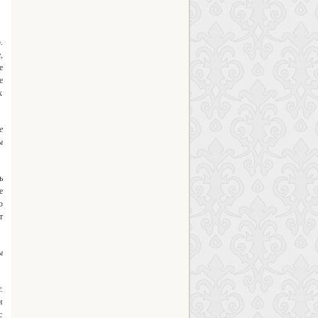
.
,
е
е
к
е
ы
ь
е
ю
т
ы
.
и
с