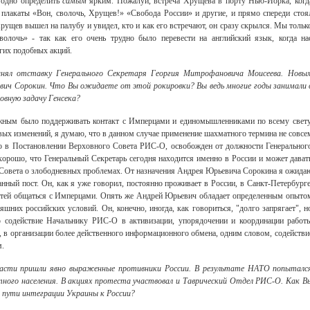
 одно определить
самым
ярким. Пожалуй, встреча Хрущева в порту Нью-Йорка, когд
 плакаты «Вон, сволочь, Хрущев!» «Свобода России» и другие, и прямо спереди стоя
рущев вышел на палубу и увидел, кто и как его встречают, он сразу скрылся. Мы тольк
волочь» - так как его очень трудно было перевести на английский язык, когда на
гих подобных акций.
нял отставку Генерального Секретаря Георгия Митрофановича Моисеева. Новы
вич Сорокин. Что Вы ожидаете от этой рокировки? Вы ведь многие годы занимали 
овную задачу Генсека?
жным было поддерживать контакт с Имперцами и единомышленниками по всему свету
овых изменений, я думаю, что в данном случае применение шахматного термина не совсе
но в Постановлении Верховного Совета РИС-О, освобожден от должности Генеральног
 хорошо, что Генеральный Секретарь сегодня находится именно в России и может дават
Свидетельство
Совета о злободневных проблемах. От назначения Андрея Юрьевича Сорокина я ожида
ный пост. Он, как я уже говорил, постоянно проживает в России, в Санкт-Петербурге
стей общаться с Имперцами. Опять же Андрей Юрьевич обладает определенным опыто
яшних российских условий. Он, конечно, иногда, как говориться, "долго запрягает", н
аю содействие Начальнику РИС-О в активизации, упорядочении и координации работ
, в организации более действенного информационного обмена, одним словом, содействи
.
власти пришли явно выраженные противники России. В результате НАТО попыталс
тного населения. В акциях протеста участвовал и Таврический Отдел РИС-О. Как В
 пути интеграции Украины к России?