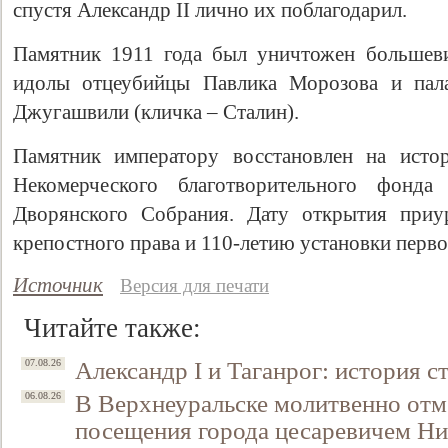
спустя Александр II лично их поблагодарил.
Памятник 1911 года был уничтожен большеви
идолы отцеубийцы Павлика Морозова и пала
Джугашвили (кличка – Сталин).
Памятник императору восстановлен на исто
Некомерческого благотворительного фонда
Дворянского Собрания. Дату открытия приу
крепостного права и 110-летию установки перво
Источник
Версия для печати
Читайте также:
Александр I и Таганрог: история с
07.08.26
В Верхнеуральске молитвенно отм
06.08.26
посещения города цесаревичем Н