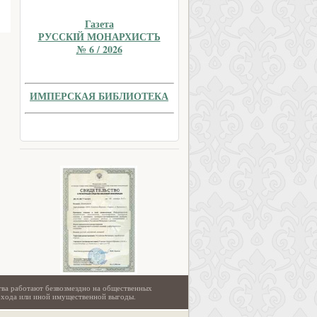
Газета
РУССКIЙ МОНАРХИСТЪ
№ 6 / 2026
ИМПЕРСКАЯ БИБЛИОТЕКА
тва работают безвозмездно на общественных
охода или иной имущественной выгоды.