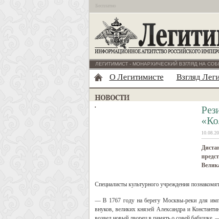
Бесплатно
ЛЕГИТИМИСТ - МОНАРХИЧЕСКИЙ ВЗГЛЯД НА СОБ
О Легитимисте
Взгляд Лег
Рез
«Ко
10.08.20
Дистан
предст
Велика
Специалисты культурного учреждения познакомят 
— В 1767 году на берегу Москвы-реки для имп
внуков, великих князей Александра и Константи
возвел новый дворец в память о совей бабушке, 