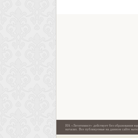
ИА «Легитимист» действует без образования юр
началах. Все публикуемые на данном сайте ма