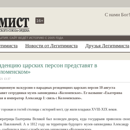
С нами Бог
16+
ЫТИЯ. САЙТ ВЕДЁТ ИСТОРИЮ С 2005 ГОДА
итимиста
Новости от Легитимиста
Друзья Легитимиста
иденцию царских персон представят в
ломенском»
21 13:37
ционную экскурсию о парадных резиденциях царских персон 10 августа
авят сотрудники музея-заповедника «Коломенское». Ее название «Екатерина
я и император Александр I: связь с Коломенским».
горожан и гостей столицы с историей мест, где жили владыки XVIII-XIX веков.
ератрицы Екатерины Великой был возведен дворец, куда государыня привозила
свои
на Павловичей. А в 1812 году на территории будущего музея-заповедника Александр 
— сообщили в пресс-службе музея-заповедника «Коломенское».