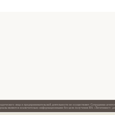
Свидетельство
идического лица и предпринимательской деятельности не осуществляет. Сотрудники агентс
териалы являются исключительно информационными без цели получения ИА «Легитимист» д