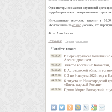
Организаторы познакомят слушателей дистанци
подробно расскажут о театрализованных представ
Интерактивную экскурсию запустят в 16:00.
«Коломенское» по
ссылке
. Добавим, что мероприя
Фото: Анна Быкова
Источник
Версия для печати
Читайте также:
06.08.26
В Верхнеуральске молитвенно 
Александровичем
05.08.26
Забытое восстание: Казахстан, 
05.08.26
В Астраханской области устано
04.08.26
С 3 по 9 августа 2026 года в 
04.08.26
6 августа на Нижегородской яр
«Цветы царской России»
02.08.26
Принц Мирко Болгарский, внук 