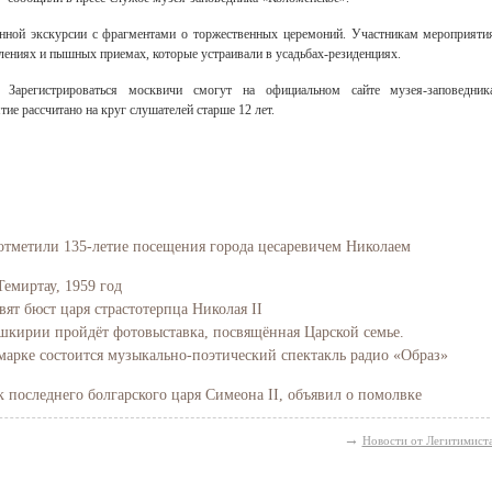
онной экскурсии с фрагментами о торжественных церемоний. Участникам мероприяти
лениях и пышных приемах, которые устраивали в усадьбах-резиденциях.
 Зарегистрироваться москвичи смогут на официальном сайте музея-заповедник
тие рассчитано на круг слушателей старше 12 лет.
отметили 135-летие посещения города цесаревичем Николаем
Темиртау, 1959 год
вят бюст царя страстотерпца Николая II
Башкирии пройдёт фотовыставка, посвящённая Царской семье.
марке состоится музыкально-поэтический спектакль радио «Образ»
последнего болгарского царя Симеона II, объявил о помолвке
→
Новости от Легитимист