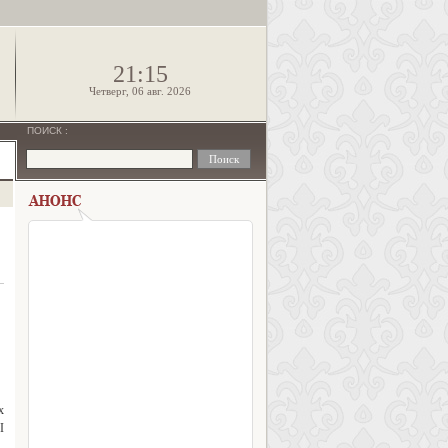
!
21:15
Четверг, 06 авг. 2026
ПОИСК
:
х
I