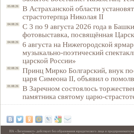
В Астраханской области установят
05.08.26
страстотерпца Николая II
С 3 по 9 августа 2026 года в Башк
04.08.26
фотовыставка, посвящённая Царск
6 августа на Нижегородской ярмар
04.08.26
музыкально-поэтический спектакл
царской России»
Принц Мирко Болгарский, внук по
02.08.26
Свидетельство
царя Симеона II, объявил о помол
В Заречном состоялось торжестве
01.08.26
памятника святому царю-страстот
ИА «Легитимист» действует без образования юридического лица и предпринимательс