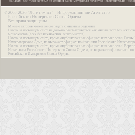
началах. Все публикуемые на данном сайте материалы являются исключительно инф
2005-2026 “Легитимист” - Информационное Агентство
©
Российского Имперского Союза-Ордена.
Все права защищены.
Мнение авторов может не совпадать с мнением редакции.
Ничто на настоящем сайте не должно рассматриваться как мнение всех без исключ
монархистов (всех без исключения легитимистов).
Ничто на настоящем сайте, кроме опубликованных официальных заявлений Главы 
Императорского Дома, не выражает официальной позиции Российского Император
Ничто на настоящем сайте, кроме опубликованных официальных заявлений Верхов
Начальника Российского Имперского Союза-Ордена, не выражает официальной по
Российского Имперского Союза-Ордена.