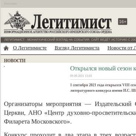
Бесплатно
16+
ЛЕГИТИМИСТ - МОНАРХИЧЕСКИЙ ВЗГЛЯД НА СОБЫТИЯ. САЙТ ВЕДЁТ ИСТОРИЮ С 200
О Легитимисте
Взгляд Легитимиста
Новости от 
Открылся новый сезон 
09.09.2021 13:03
1 сентября 2021 года открылся VIII с
литературного конкурса имени И.С. Ш
Организаторы мероприятия — Издательский 
Церкви, АНО «Центр духовно-просветительск
Филарета Московского».
Конкурс проходит в два этапа в трех возраст