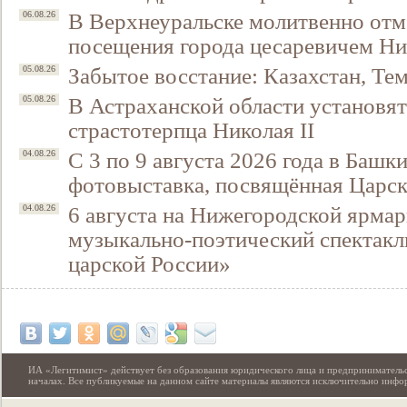
В Верхнеуральске молитвенно отм
06.08.26
посещения города цесаревичем Н
Забытое восстание: Казахстан, Тем
05.08.26
В Астраханской области установят
05.08.26
страстотерпца Николая II
С 3 по 9 августа 2026 года в Башк
04.08.26
фотовыставка, посвящённая Царск
6 августа на Нижегородской ярмар
04.08.26
Свидетельство
музыкально-поэтический спектакл
царской России»
ИА «Легитимист» действует без образования юридического лица и предпринимательс
началах. Все публикуемые на данном сайте материалы являются исключительно инф