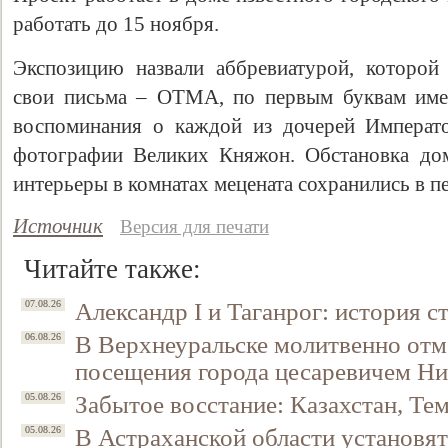
работать до 15 ноября.
Экспозицию назвали аббревиатурой, которой
свои письма – ОТМА, по первым буквам имен
воспоминания о каждой из дочерей Императо
фотографии Великих Княжон. Обстановка дом
интерьеры в комнатах мецената сохранились в п
Источник
Версия для печати
Читайте также:
Александр I и Таганрог: история с
07.08.26
В Верхнеуральске молитвенно отм
06.08.26
посещения города цесаревичем Н
Забытое восстание: Казахстан, Тем
05.08.26
В Астраханской области установят
05.08.26