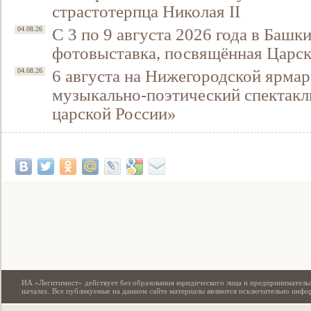
страстотерпца Николая II
С 3 по 9 августа 2026 года в Башк
04.08.26
фотовыставка, посвящённая Царск
6 августа на Нижегородской ярмар
04.08.26
музыкально-поэтический спектакл
царской России»
Свидетельство
ИА «Легитимист» действует без образования юридического лица и предпринимательс
началах. Все публикуемые на данном сайте материалы являются исключительно инф