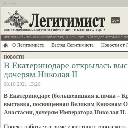
Бесплатно
16+
ЛЕГИТИМИСТ - МОНАРХИЧЕСКИЙ ВЗГЛЯД НА СОБЫТИЯ. САЙТ ВЕДЁТ ИСТОРИЮ С 200
О Легитимисте
Взгляд Легитимиста
Новости от 
В Екатеринодаре открылась выс
дочерям Николая II
08.10.2021 13:26
В Екатеринодаре (большевицкая кличка – К
выставка, посвященная Великим Княжнам Ол
Анастасии, дочерям Императора Николая II.
Проект работает в доме известного городского