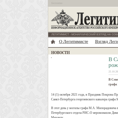
Бесплатно
ЛЕГИТИМИСТ - МОНАРХИЧЕСКИЙ ВЗГЛЯД НА СОБ
О Легитимисте
Взгляд Лег
В С
рож
25.10.20
В Севе
графа
14 (1) октября 2021 года, в Праздник Покрова П
Санкт-Петербурга георгиевского кавалера графа
В этот день у могилы графа М.А. Милорадовича 
Петербургского отдела РИС-О иеромонахом Дими
Михаилу.