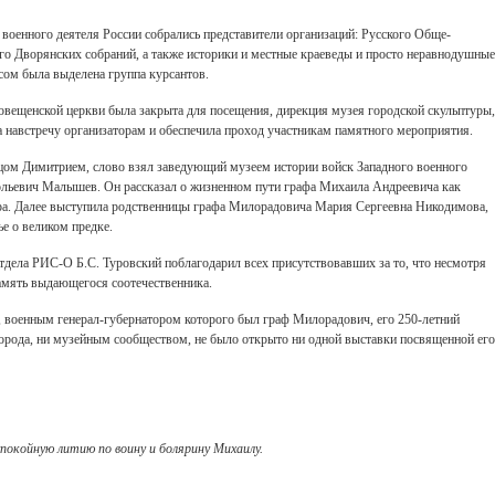
военного деятеля России собрались представители организаций: Русского Обще-
о Дворянских собраний, а также историки и местные краеведы и просто неравнодушные
ом была выделена группа курсантов.
говещенской церкви была закрыта для посещения, дирекция музея городской скульптуры,
а навстречу организаторам и обеспечила проход участникам памятного мероприятия.
тцом Димитрием, слово взял заведующий музеем истории войск Западного военного
льевич Малышев. Он рассказал о жизненном пути графа Михаила Андреевича как
ра. Далее выступила родственницы графа Милорадовича Мария Сергеевна Никодимова,
ье о великом предке.
тдела РИС-О Б.С. Туровский поблагодарил всех присутствовавших за то, что несмотря
амять выдающегося соотечественника.
е, военным генерал-губернатором которого был граф Милорадович, его 250-летний
орода, ни музейным сообществом, не было открыто ни одной выставки посвященной его
окойную литию по воину и болярину Михаилу.