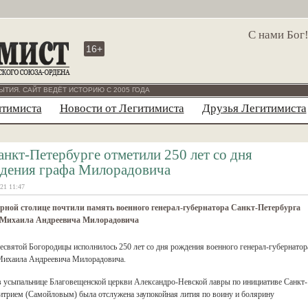
С нами Бог
16+
ЫТИЯ. САЙТ ВЕДЁТ ИСТОРИЮ С 2005 ГОДА
итимиста
Новости от Легитимиста
Друзья Легитимиста
анкт-Петербурге отметили 250 лет со дня
дения графа Милорадовича
21 11:47
рной столице почтили память военного генерал-губернатора Санкт-Петербурга
 Михаила Андреевича Милорадовича
ресвятой Богородицы исполнилось 250 лет со дня рождения военного генерал-губернатор
 Михаила Андреевича Милорадовича.
в усыпальнице Благовещенской церкви Александро-Невской лавры по инициативе Санкт-
трием (Самойловым) была отслужена заупокойная лития по воину и болярину