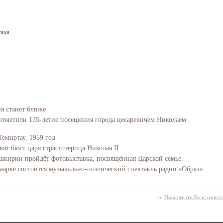
тия.
ия станет ближе
отметили 135-летие посещения города цесаревичем Николаем
Темиртау, 1959 год
вят бюст царя страстотерпца Николая II
Башкирии пройдёт фотовыставка, посвящённая Царской семье.
марке состоится музыкально-поэтический спектакль радио «Образ»
→
Новости от Легитимист