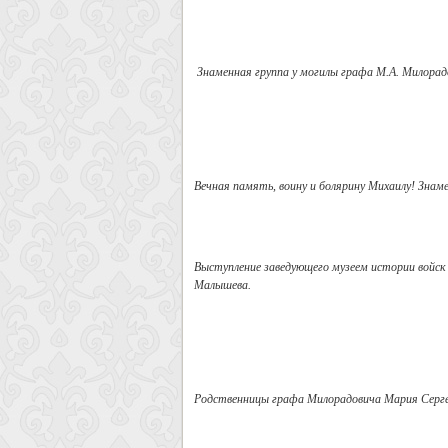
Знаменная группа у могилы графа М.А. Милорад
Вечная память, воину и болярину Михаилу! Знам
Выступление заведующего музеем истории войск
Малышева.
Родственницы графа Милорадовича Мария Серге