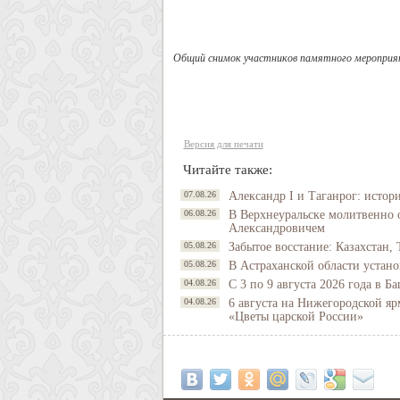
Общий снимок участников памятного мероприя
Версия для печати
Читайте также:
07.08.26
Александр I и Таганрог: истор
06.08.26
В Верхнеуральске молитвенно 
Александровичем
05.08.26
Забытое восстание: Казахстан, 
05.08.26
В Астраханской области устано
04.08.26
С 3 по 9 августа 2026 года в 
04.08.26
6 августа на Нижегородской яр
«Цветы царской России»