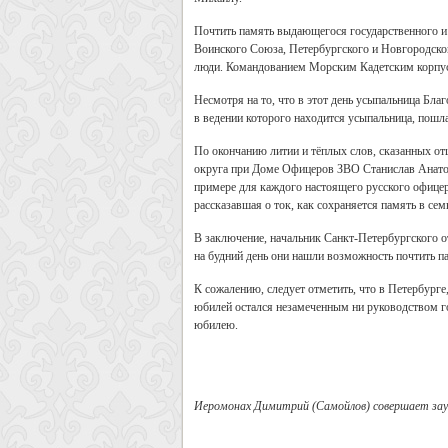
Почтить память выдающегося государственного и 
Воинского Союза, Петербургского и Новгородског
люди. Командованием Морским Кадетским корпус
Несмотря на то, что в этот день усыпальница Бла
в ведении которого находится усыпальница, пошл
По окончанию литии и тёплых слов, сказанных о
округа при Доме Офицеров ЗВО Станислав Анато
примере для каждого настоящего русского офице
рассказавшая о ток, как сохраняется память в сем
В заключение, начальник Санкт-Петербургского о
на будний день они нашли возможность почтить п
К сожалению, следует отметить, что в Петербург
юбилей остался незамеченным ни руководством г
юбилею.
Иеромонах Димитрий (Самойлов) совершает зауп