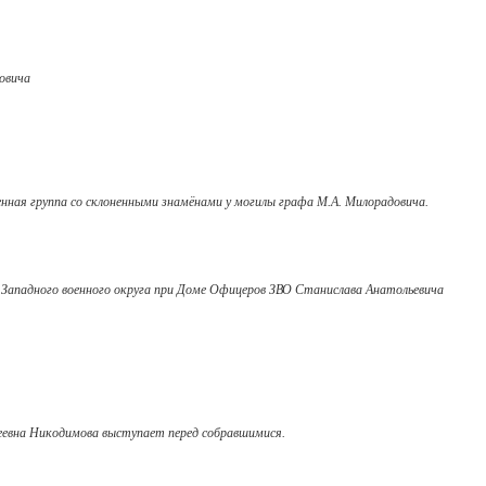
овича
енная группа со склоненными знамёнами у могилы графа М.А. Милорадовича.
Свидетельство
 Западного военного округа при Доме Офицеров ЗВО Станислава Анатольевича
евна Никодимова выступает перед собравшимися.