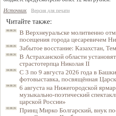
Источник
Версия для печати
Читайте также:
В Верхнеуральске молитвенно отм
06.08.26
посещения города цесаревичем Н
Забытое восстание: Казахстан, Тем
05.08.26
В Астраханской области установят
05.08.26
страстотерпца Николая II
Свидетельство
С 3 по 9 августа 2026 года в Башк
04.08.26
фотовыставка, посвящённая Царск
6 августа на Нижегородской ярмар
04.08.26
музыкально-поэтический спектакл
царской России»
Принц Мирко Болгарский, внук по
02.08.26