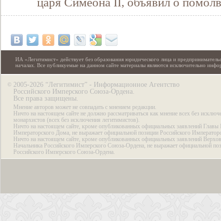
царя Симеона II, объявил о помол
ИА «Легитимист» действует без образования юридического лица и предпринимательс
началах. Все публикуемые на данном сайте материалы являются исключительно инф
2005-2026 “Легитимист” - Информационное Агентство
©
Российского Имперского Союза-Ордена.
Все права защищены.
Мнение авторов может не совпадать с мнением редакции.
Ничто на настоящем сайте не должно рассматриваться как мнение всех без исключ
монархистов (всех без исключения легитимистов).
Ничто на настоящем сайте, кроме опубликованных официальных заявлений Главы 
Императорского Дома, не выражает официальной позиции Российского Император
Ничто на настоящем сайте, кроме опубликованных официальных заявлений Верхов
Начальника Российского Имперского Союза-Ордена, не выражает официальной по
Российского Имперского Союза-Ордена.