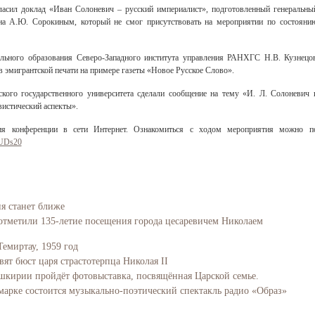
ласил доклад «Иван Солоневич – русский империалист», подготовленный генеральны
на А.Ю. Сорокиным, который не смог присутствовать на мероприятии по состояни
нального образования Северо-Западного института управления РАНХГС Н.В. Кузнецо
в эмигрантской печати на примере газеты «Новое Русское Слово».
кого государственного университета сделали сообщение на тему «И. Л. Солоневич 
вистический аспекты».
ия конференции в сети Интернет. Ознакомиться с ходом мероприятия можно п
7UDs20
ия станет ближе
отметили 135-летие посещения города цесаревичем Николаем
Темиртау, 1959 год
вят бюст царя страстотерпца Николая II
Башкирии пройдёт фотовыставка, посвящённая Царской семье.
марке состоится музыкально-поэтический спектакль радио «Образ»