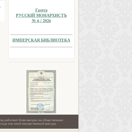
а
Газета
РУССКIЙ МОНАРХИСТЪ
№ 6 / 2026
ИМПЕРСКАЯ БИБЛИОТЕКА
тва работают безвозмездно на общественных
охода или иной имущественной выгоды.