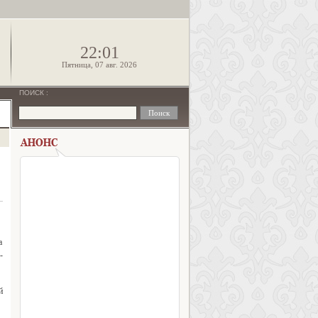
!
22:01
Пятница, 07 авг. 2026
ПОИСК
:
а
-
й