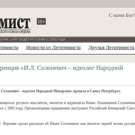
С нами Бог
16+
ЫТИЯ. САЙТ ВЕДЁТ ИСТОРИЮ С 2005 ГОДА
итимиста
Новости от Легитимиста
Друзья Легитимиста
ренция «И.Л. Солоневич – идеолог Народной
 Солоневич – идеолог Народной Монархии» прошла в Санкт-Петербурге.
ающегося русского мыслителя, писателя и журналиста Ивана Лукьяновича Солоневич
рге с 2003 года. Организаторами традиционно выступают Российский Имперский Союз
. Воронин сделал рассказал об Иване Солоневиче как писателе первой волны русско