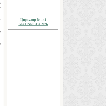
й
ю
Циркуляр № 142
в
ВЕСНА/ЛЕТО 2026
и
о