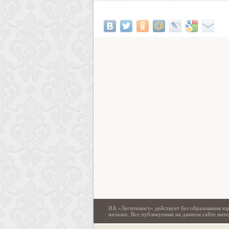
ИА «Легитимист» действует без образования юр
началах. Все публикуемые на данном сайте ма