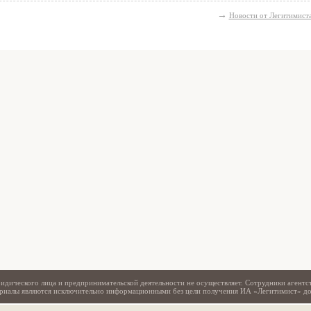
→
Новости от Легитимист
Свидетельство
идического лица и предпринимательской деятельности не осуществляет. Сотрудники агентс
териалы являются исключительно информационными без цели получения ИА «Легитимист» д