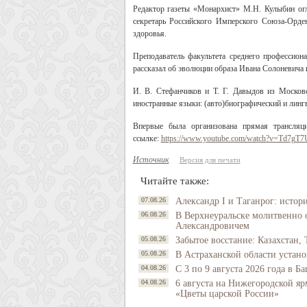
Редактор газеты «Монархист» М.Н. Кулыбин ог
секретарь Российского Имперского Союза-Орде
здоровья.
Преподаватель факультета среднего профессио
рассказал об эволюции образа Ивана Солоневича 
И. В. Стефанчиков и Т. Г. Давыдов из Московс
иностранные языки: (авто)биографический и линг
Впервые была организована прямая трансляц
ссылке:
https://www.youtube.com/watch?v=Td7gT
Источник
Версия для печати
Читайте также:
07.08.26
Александр I и Таганрог: истор
06.08.26
В Верхнеуральске молитвенно 
Александровичем
05.08.26
Забытое восстание: Казахстан, 
05.08.26
В Астраханской области устано
04.08.26
С 3 по 9 августа 2026 года в 
04.08.26
6 августа на Нижегородской яр
«Цветы царской России»