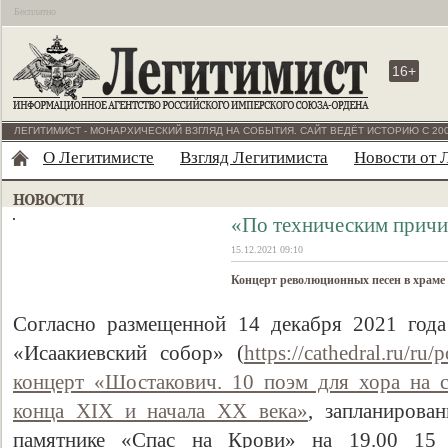
Бесплатно
16+
ЛЕГИТИМИСТ - МОНАРХИЧЕСКИЙ ВЗГЛЯД НА СОБЫТИЯ. САЙТ ВЕДЁТ ИСТОРИЮ С 200
О Легитимисте
Взгляд Легитимиста
Новости от 
«По техническим прич
15.12.2021 09:10
Концерт революционных песен в храме 
Согласно размещенной 14 декабря 2021 го
«Исаакиевский собор» (
https://cathedral.ru/ru
концерт «Шостакович. 10 поэм для хора на 
конца XIX и начала XX века»
, запланирова
памятнике «Спас на Крови» на 19.00 15 