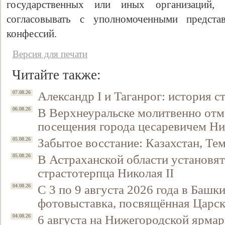
государственных или иных организаций, 
согласовывать с уполномоченными предст
конфессий.
Версия для печати
Читайте также:
Александр I и Таганрог: история с
07.08.26
В Верхнеуральске молитвенно отм
06.08.26
Свидетельство
посещения города цесаревичем Н
Забытое восстание: Казахстан, Тем
05.08.26
В Астраханской области установят
05.08.26
страстотерпца Николая II
С 3 по 9 августа 2026 года в Башк
04.08.26
фотовыставка, посвящённая Царск
6 августа на Нижегородской ярмар
04.08.26