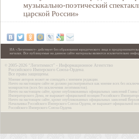
музыкально-поэтический спектакл
царской России»
ИА «Легитимист» действует без образования юридического лица и предпринимательс
началах. Все публикуемые на данном сайте материалы являются исключительно инф
2005-2026 “Легитимист” - Информационное Агентство
©
Российского Имперского Союза-Ордена.
Все права защищены.
Мнение авторов может не совпадать с мнением редакции.
Ничто на настоящем сайте не должно рассматриваться как мнение всех без исключ
монархистов (всех без исключения легитимистов).
Ничто на настоящем сайте, кроме опубликованных официальных заявлений Главы 
Императорского Дома, не выражает официальной позиции Российского Император
Ничто на настоящем сайте, кроме опубликованных официальных заявлений Верхов
Начальника Российского Имперского Союза-Ордена, не выражает официальной по
Российского Имперского Союза-Ордена.