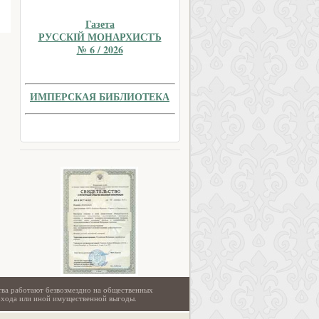
Газета
РУССКIЙ МОНАРХИСТЪ
№ 6 / 2026
ИМПЕРСКАЯ БИБЛИОТЕКА
тва работают безвозмездно на общественных
охода или иной имущественной выгоды.