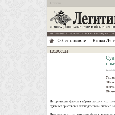
Бесплатно
ЛЕГИТИМИСТ - МОНАРХИЧЕСКИЙ ВЗГЛЯД НА СОБ
О Легитимисте
Взгляд Лег
Суд
пам
22.12.20
Управ
300-ле
совета
Об эт
Историческая фигура выбрана потому, что име
судебных приставов в законодательной системе Р
Предполагается, что памятник будет установлен 