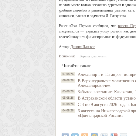
на этом месте только несколько деревьев и едва
удобные скамейки и разветвленная уличная сеть
живописи, ваяния и зодчества И. Глазунова.
Ранее «Эхо Перми» сообщало, что
власти Пер
специалистов — украсить улицу розами: как де
властей получить финансирование из федеральног
Автор:
Даниил Паньков
Источник
Версия для печати
Читайте также:
07.08.26
Александр I и Таганрог: истор
06.08.26
В Верхнеуральске молитвенно 
Александровичем
05.08.26
Забытое восстание: Казахстан, 
05.08.26
В Астраханской области устано
04.08.26
С 3 по 9 августа 2026 года в 
04.08.26
6 августа на Нижегородской яр
«Цветы царской России»