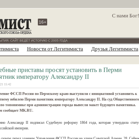
С нами Бог
16+
ЫТИЯ. САЙТ ВЕДЁТ ИСТОРИЮ С 2005 ГОДА
итимиста
Новости от Легитимиста
Друзья Легитимиста
ебные приставы просят установить в Перми
ятник императору Александру II
21 15:42
ление ФССП России по Пермскому краю выступили с инициативой установить к
тнему юбилею Перми памятник императору Александру II. На суд Общественного
 по топонимике при администрации города вынесли макет будущего памятника.
ом сообщает MK.RU.
нно Александр II подписал Судебную реформу 1864 года, которая утвердила стату
оссийской империи.
в сквере перед зданием Управления ФССП России на улице Советской Армии, 28. Сейча