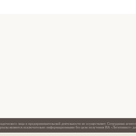
Свидетельство
идического лица и предпринимательской деятельности не осуществляет. Сотрудники агентс
териалы являются исключительно информационными без цели получения ИА «Легитимист» д