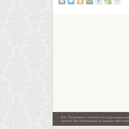
ИА «Легитимист» действует без образования юр
началах. Все публикуемые на данном сайте ма