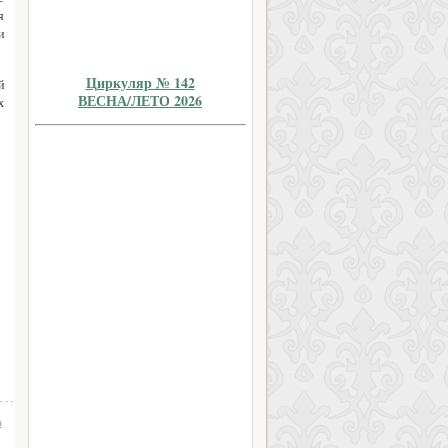
я
и
Циркуляр № 142
й
ВЕСНА/ЛЕТО 2026
х
а