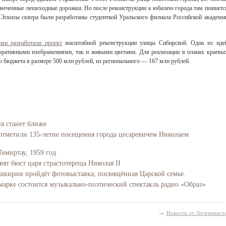
 намеченные пешеходные дорожки. Но после реконструкции к юбилею города там появятс
. Эскизы сквера были разработаны студенткой Уральского филиала Российской академи
ми разработали проект
масштабной реконструкции улицы Сибирской. Одна из иде
коративными изображениями, так и живыми цветами. Для реализации в планах краевы
о бюджета в размере 500 млн рублей, из регионального — 167 млн рублей.
ия станет ближе
отметили 135-летие посещения города цесаревичем Николаем
Темиртау, 1959 год
вят бюст царя страстотерпца Николая II
Башкирии пройдёт фотовыставка, посвящённая Царской семье.
марке состоится музыкально-поэтический спектакль радио «Образ»
→
Новости от Легитимист