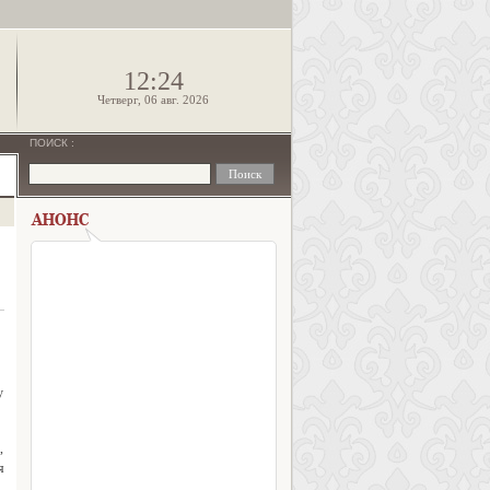
!
12:24
Четверг, 06 авг. 2026
ПОИСК
:
у
,
я