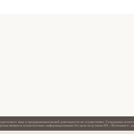
Свидетельство
идического лица и предпринимательской деятельности не осуществляет. Сотрудники агентс
териалы являются исключительно информационными без цели получения ИА «Легитимист» д