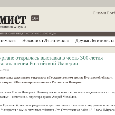
С нами Бог
16+
ЫТИЯ. САЙТ ВЕДЁТ ИСТОРИЮ С 2005 ГОДА
итимиста
Новости от Легитимиста
Друзья Легитимиста
ургане открылась выставка в честь 300-летия
возглашения Российской Империи
21 09:08
выставка документов открылась в Государственном архиве Курганской области.
освящена 300-летию провозглашения Российской Империи.
глашения России Империей. Поэтому мы не остались в стороне и подключились к этом
тавку», - отметил и.о. директора архива Андрей Михайлов.
 Ермиловой, выставка разделена на три тематических комплекса: внутренняя политика
 Манифесты о самых значимых событиях. Это Отечественная война 1812 года, IМирова