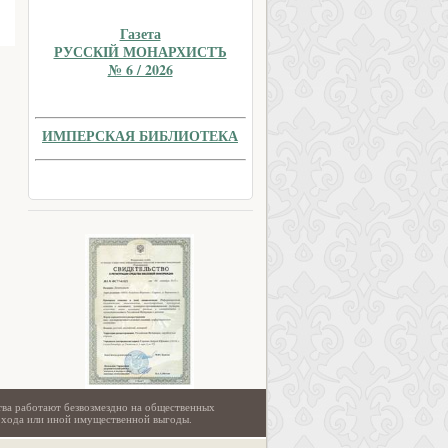
Газета
РУССКIЙ МОНАРХИСТЪ
№ 6 / 2026
ИМПЕРСКАЯ БИБЛИОТЕКА
тва работают безвозмездно на общественных
охода или иной имущественной выгоды.