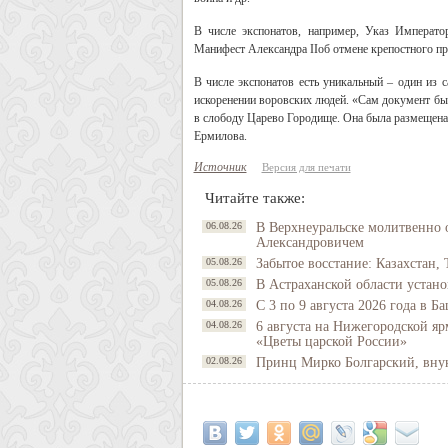
В числе экспонатов, например, Указ Императо
Манифест Александра IIоб отмене крепостного пр
В числе экспонатов есть уникальный – один из 
искоренении воровских людей. «Сам документ был 
в слободу Царево Городище. Она была размещена 
Ермилова.
Источник
Версия для печати
Читайте также:
06.08.26
В Верхнеуральске молитвенно 
Александровичем
05.08.26
Забытое восстание: Казахстан, 
05.08.26
В Астраханской области устано
04.08.26
С 3 по 9 августа 2026 года в 
04.08.26
6 августа на Нижегородской яр
«Цветы царской России»
02.08.26
Принц Мирко Болгарский, внук 