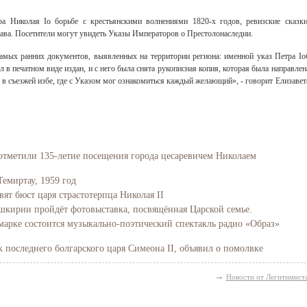
ра Николая Iо борьбе с крестьянскими волнениями 1820-х годов, ревизские сказки
ава. Посетители могут увидеть Указы Императоров о Престолонаследии.
самых ранних документов, выявленных на территории региона: именной указ Петра Iо
в печатном виде издан, и с него была снята рукописная копия, которая была направлен
в съезжей избе, где с Указом мог ознакомиться каждый желающий», - говорит Елизавет
отметили 135-летие посещения города цесаревичем Николаем
Темиртау, 1959 год
вят бюст царя страстотерпца Николая II
Башкирии пройдёт фотовыставка, посвящённая Царской семье.
марке состоится музыкально-поэтический спектакль радио «Образ»
последнего болгарского царя Симеона II, объявил о помолвке
→
Новости от Легитимист