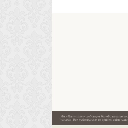
ИА «Легитимист» действует без образования юр
началах. Все публикуемые на данном сайте ма