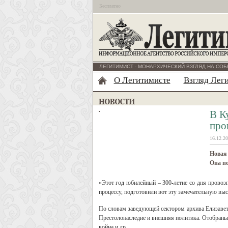
Бесплатно
ЛЕГИТИМИСТ - МОНАРХИЧЕСКИЙ ВЗГЛЯД НА СОБ
О Легитимисте
Взгляд Лег
В К
про
16.12.20
Новая 
Она п
«Этот год юбилейный – 300-летие со дня провоз
процессу, подготовили вот эту замечательную выс
По словам заведующей сектором архива Елизаветы
Престолонаследие и внешняя политика. Отобраны
война и др.