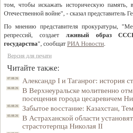
том, чтобы искажать историческую память, 
Отечественной войне", - сказал представитель 
По мнению представителя прокуратуры, "Ме
репрессий, создает
лживый образ СССР 
государства
", сообщат
РИА Новости
.
Версия для печати
Читайте также:
Александр I и Таганрог: история с
07.08.26
В Верхнеуральске молитвенно отм
06.08.26
посещения города цесаревичем Н
Забытое восстание: Казахстан, Тем
05.08.26
В Астраханской области установят
05.08.26
страстотерпца Николая II