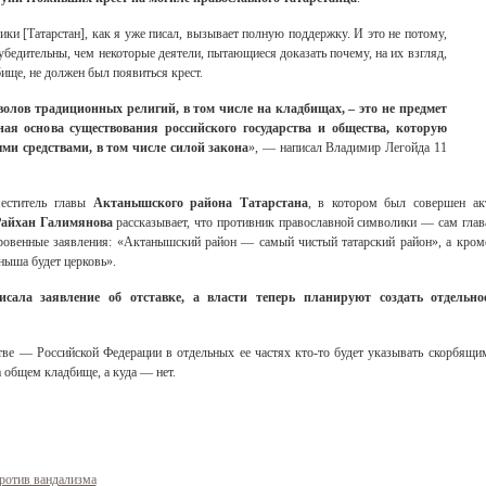
ки [Татарстан], как я уже писал, вызывает полную поддержку. И это не потому,
убедительны, чем некоторые деятели, пытающиеся доказать почему, на их взгляд,
бище, не должен был появиться крест.
олов традиционных религий, в том числе на кладбищах, – это не предмет
ная основа существования российского государства и общества, которую
и средствами, в том числе силой закона
», — написал Владимир Легойда 11
меститель главы
Актанышского района Татарстана
, в котором был совершен ак
Райхан Галимянова
рассказывает, что противник православной символики — сам глав
кровенные заявления: «Актанышский район — самый чистый татарский район», а кром
аныша будет церковь».
сала заявление об отставке, а власти теперь планируют создать отдельно
стве — Российской Федерации в отдельных ее частях кто-то будет указывать скорбящи
 общем кладбище, а куда — нет.
ротив вандализма