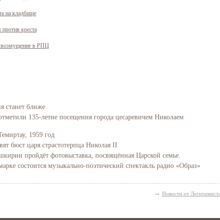
та на кладбище
 против креста
ло возмущение в РПЦ
ия станет ближе
отметили 135-летие посещения города цесаревичем Николаем
Свидетельство
Темиртау, 1959 год
вят бюст царя страстотерпца Николая II
Башкирии пройдёт фотовыставка, посвящённая Царской семье.
марке состоится музыкально-поэтический спектакль радио «Образ»
→
Новости от Легитимист