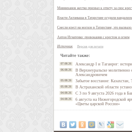
Минниханов жестко призвал к ответу за снос крес
Власти Актаныша в Татарстане осудили вандализм
Снесли крест на могиле в Татарстане, это вызва
Антон Игнатенко: провокации с крестом и огнем
Источник
Версия для печати
Читайте также:
07.08.26
Александр I и Таганрог: истор
06.08.26
В Верхнеуральске молитвенно 
Александровичем
05.08.26
Забытое восстание: Казахстан, 
05.08.26
В Астраханской области устано
04.08.26
С 3 по 9 августа 2026 года в 
04.08.26
6 августа на Нижегородской яр
«Цветы царской России»