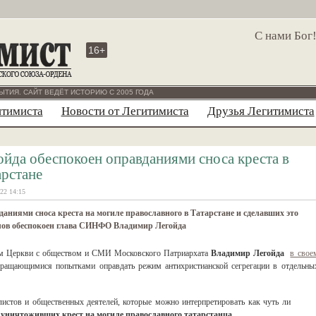
С нами Бог
16+
ЫТИЯ. САЙТ ВЕДЁТ ИСТОРИЮ С 2005 ГОДА
итимиста
Новости от Легитимиста
Друзья Легитимиста
ойда обеспокоен оправданиями сноса креста в
арстане
22 14:15
аниями сноса креста на могиле православного в Татарстане и сделавших это
лов обеспокоен глава СИНФО Владимир Легойда
ям Церкви с обществом и СМИ Московского Патриархата
Владимир Легойда
в свое
кращающимися попытками оправдать режим антихристианской сегрегации в отдельны
истов и общественных деятелей, которые можно интерпретировать как чуть ли
 уничтоживших крест на могиле православного татарстанца
.