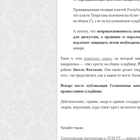
Принципиальная позиция властей Республи
что власти Татарстана полемически более 
на общем (!), а не на мусульманском клад
А потому, что
неприкосновенность симв
для дискуссии, а правовая и мораль
надлежит защищать всеми необходимым
января.
Ранее в сети
появилась запись
, на которой за
вандализма — спил креста на общем кладбище,
района
Энгель Фаттахов
. Она также делает от
того, «не представляет, как в каком-то месте Акт
Вскоре после публикации Галимянова напи
православное кладбище.
Действительно, странно, когда в едином государ
людям, верующим, куда ставят крест на могиле на
Читайте также:
Татарстанская митрополия и ДУМ РТ — вместе п