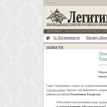
Бесплатно
ЛЕГИТИМИСТ - МОНАРХИЧЕСКИЙ ВЗГЛЯД НА СОБ
О Легитимисте
Взгляд Лег
Лег
Тат
13.01.20
Оправд
ванда
Глава Синодального отдела по взаимоотношени
Telegram-канале
выразил обеспокоенность непре
районах российской
Республики Татарстан
.
«Обеспокоен выступлениями ряда журнал
не
оправдывающие действия вандалов,