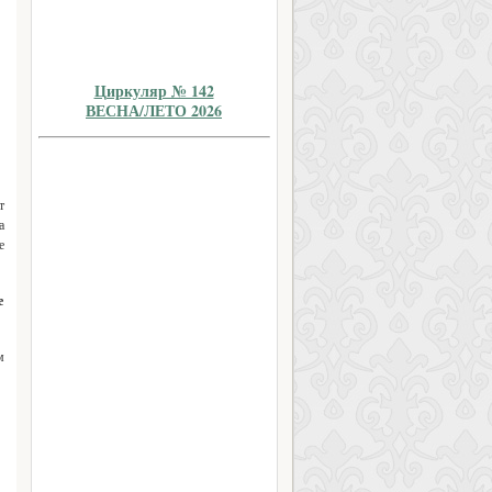
Циркуляр № 142
ВЕСНА/ЛЕТО 2026
т
а
е
е
м