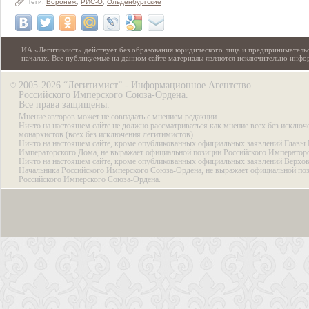
Теги:
Воронеж
,
РИС-О
,
Ольденбургские
ИА «Легитимист» действует без образования юридического лица и предпринимательс
началах. Все публикуемые на данном сайте материалы являются исключительно инф
2005-2026 “Легитимист” - Информационное Агентство
©
Российского Имперского Союза-Ордена.
Все права защищены.
Мнение авторов может не совпадать с мнением редакции.
Ничто на настоящем сайте не должно рассматриваться как мнение всех без исключ
монархистов (всех без исключения легитимистов).
Ничто на настоящем сайте, кроме опубликованных официальных заявлений Главы 
Императорского Дома, не выражает официальной позиции Российского Император
Ничто на настоящем сайте, кроме опубликованных официальных заявлений Верхов
Начальника Российского Имперского Союза-Ордена, не выражает официальной по
Российского Имперского Союза-Ордена.