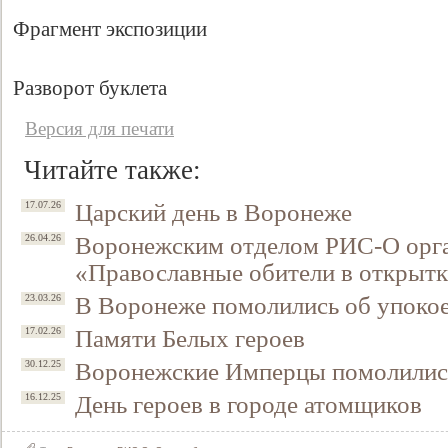
Фрагмент экспозиции
Разворот буклета
Версия для печати
Читайте также:
Царский день в Воронеже
17.07.26
Воронежским отделом РИС-О орга
26.04.26
Свидетельство
«Православные обители в открытк
В Воронеже помолились об упокое
23.03.26
Памяти Белых героев
17.02.26
Воронежские Имперцы помолились
30.12.25
День героев в городе атомщиков
16.12.25