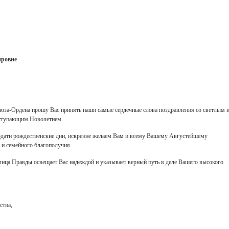
ировне
юза-Ордена прошу Вас принять наши самые сердечные слова поздравления со светлым 
аступающим Новолетием.
одати рождественские дни, искренне желаем Вам и всему Вашему Августейшему
 и семейного благополучия.
нца Правды освещает Вас надеждой и указывает верный путь в деле Вашего высокого
ства,