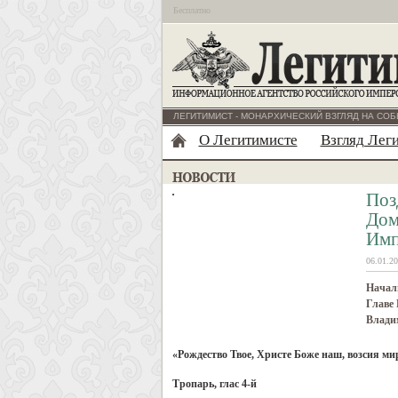
Бесплатно
ЛЕГИТИМИСТ - МОНАРХИЧЕСКИЙ ВЗГЛЯД НА СОБ
О Легитимисте
Взгляд Лег
Поз
Дом
Имп
06.01.20
Начал
Главе 
Влади
«Рождество Твое, Христе Боже наш, возсия ми
Тропарь, глас 4-й