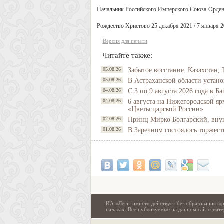
Начальник Российского Имперского Союза-Орден
Рождество Христово 25 декабря 2021 / 7 января 
Версия для печати
Читайте также:
05.08.26
Забытое восстание: Казахстан, 
05.08.26
В Астраханской области устано
04.08.26
С 3 по 9 августа 2026 года в 
04.08.26
6 августа на Нижегородской яр
«Цветы царской России»
02.08.26
Принц Мирко Болгарский, внук 
01.08.26
В Заречном состоялось торжес
ИА «Легитимист» действует без образования юр
началах. Все публикуемые на данном сайте ма