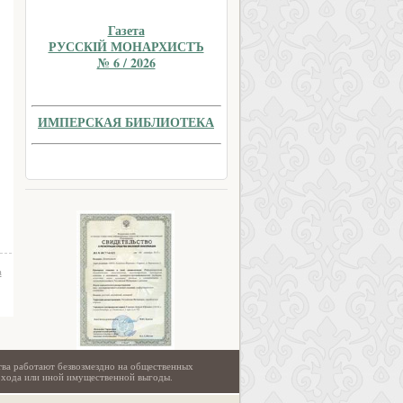
Газета
РУССКIЙ МОНАРХИСТЪ
№ 6 / 2026
ИМПЕРСКАЯ БИБЛИОТЕКА
а
тва работают безвозмездно на общественных
охода или иной имущественной выгоды.