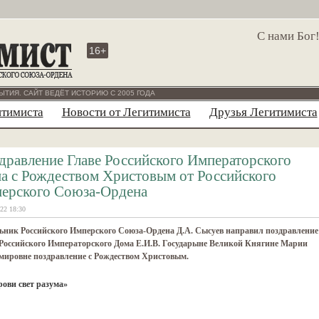
С нами Бог
16+
ЫТИЯ. САЙТ ВЕДЁТ ИСТОРИЮ С 2005 ГОДА
итимиста
Новости от Легитимиста
Друзья Легитимиста
дравление Главе Российского Императорского
а с Рождеством Христовым от Российского
ерского Союза-Ордена
22 18:30
ьник Российского Имперского Союза-Ордена Д.А. Сысуев направил поздравление
Российского Императорского Дома Е.И.В. Государыне Великой Княгине Марии
мировне поздравление с Рождеством Христовым.
рови свет разума»