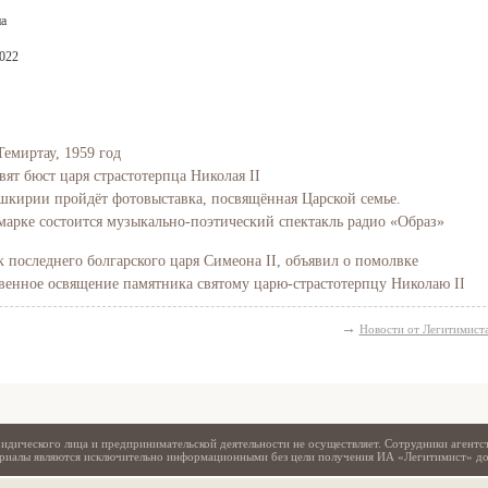
а
2022
Темиртау, 1959 год
вят бюст царя страстотерпца Николая II
Башкирии пройдёт фотовыставка, посвящённая Царской семье.
марке состоится музыкально-поэтический спектакль радио «Образ»
последнего болгарского царя Симеона II, объявил о помолвке
Свидетельство
твенное освящение памятника святому царю-страстотерпцу Николаю II
→
Новости от Легитимист
идического лица и предпринимательской деятельности не осуществляет. Сотрудники агентс
териалы являются исключительно информационными без цели получения ИА «Легитимист» д