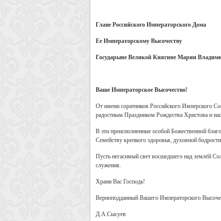
Главе Российского Императорского Дома
Ее Императорскому Высочеству
Государыне Великой Княгине Марии Владим
Ваше Императорское Высочество!
От имени соратников Российского Имперского Со
радостным Праздником Рождества Христова и н
В эти преисполненные особой Божественной благ
Семейству крепкого здоровья, духовной бодрости
Пусть негасимый свет восшедшего над землёй Сол
служения.
Храни Вас Господь!
Верноподданный Вашего Императорского Высоче
Д.А.Сысуев