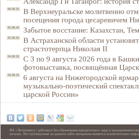
Александр I и Таганрог: история с
В Верхнеуральске молитвенно отм
06.08.26
посещения города цесаревичем Н
Забытое восстание: Казахстан, Тем
05.08.26
В Астраханской области установят
05.08.26
страстотерпца Николая II
С 3 по 9 августа 2026 года в Башк
04.08.26
фотовыставка, посвящённая Царск
6 августа на Нижегородской ярмар
04.08.26
музыкально-поэтический спектакл
царской России»
ИА «Легитимист» действует без образования юридического лица и предпринимательс
началах. Все публикуемые на данном сайте материалы являются исключительно инф