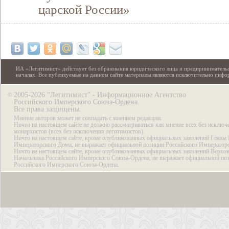
царской России»
ИА «Легитимист» действует без образования юридического лица и предпринимательс
началах. Все публикуемые на данном сайте материалы являются исключительно инф
2005-2026 “Легитимист” - Информационное Агентство
©
Российского Имперского Союза-Ордена.
Все права защищены.
Мнение авторов может не совпадать с мнением редакции.
Ничто на настоящем сайте не должно рассматриваться как мнение всех без исключ
монархистов (всех без исключения легитимистов).
Ничто на настоящем сайте, кроме опубликованных официальных заявлений Главы 
Императорского Дома, не выражает официальной позиции Российского Император
Ничто на настоящем сайте, кроме опубликованных официальных заявлений Верхов
Начальника Российского Имперского Союза-Ордена, не выражает официальной по
Российского Имперского Союза-Ордена.