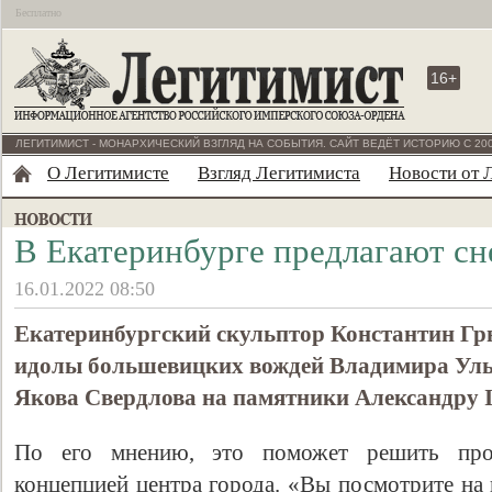
Бесплатно
16+
ЛЕГИТИМИСТ - МОНАРХИЧЕСКИЙ ВЗГЛЯД НА СОБЫТИЯ. САЙТ ВЕДЁТ ИСТОРИЮ С 200
О Легитимисте
Взгляд Легитимиста
Новости от 
В Екатеринбурге предлагают сн
16.01.2022 08:50
Екатеринбургский скульптор Константин Гр
идолы большевицких вождей Владимира Улья
Якова Свердлова на памятники Александру II
По его мнению, это поможет решить проб
концепцией центра города. «Вы посмотрите на