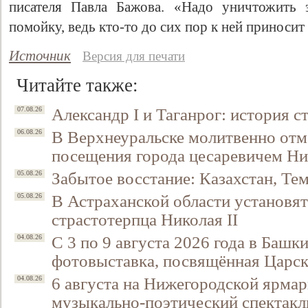
писателя Павла Бажова. «Надо уничтожить 
помойку, ведь кто-то до сих пор к ней приносит
Источник
Версия для печати
Читайте также:
Александр I и Таганрог: история с
07.08.26
В Верхнеуральске молитвенно отм
06.08.26
посещения города цесаревичем Н
Свидетельство
Забытое восстание: Казахстан, Тем
05.08.26
В Астраханской области установят
05.08.26
страстотерпца Николая II
С 3 по 9 августа 2026 года в Башк
04.08.26
фотовыставка, посвящённая Царск
6 августа на Нижегородской ярмар
04.08.26
музыкально-поэтический спектакл