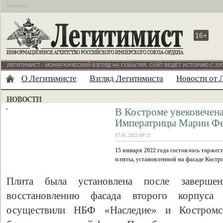
Бесплатно
16+
ЛЕГИТИМИСТ - МОНАРХИЧЕСКИЙ ВЗГЛЯД НА СОБЫТИЯ. САЙТ ВЕДЁТ ИСТОРИЮ С 200
О Легитимисте
Взгляд Легитимиста
Новости от 
В Костроме увековечена
Императрицы Марии Фе
17.01.2022 09:21
15 января 2022 года состоялось торже
плиты, установленной на фасаде Костр
Плита была установлена после заверш
восстановлению фасада второго корпуса 
осуществили НБФ «Наследие» и Костромскои