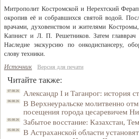
Митрополит Костромской и Нерехтский Ферап
окропив её и собравшихся святой водой. Посл
врачами, духовенством и жителями Костромы,
Капнист и Л. П. Решетников. Затем главврач
Наследие экскурсию по онкодиспансеру, об
слову техники.
Источник
Версия для печати
Читайте также:
Александр I и Таганрог: история с
07.08.26
В Верхнеуральске молитвенно отм
06.08.26
посещения города цесаревичем Н
Забытое восстание: Казахстан, Тем
05.08.26
В Астраханской области установят
05.08.26