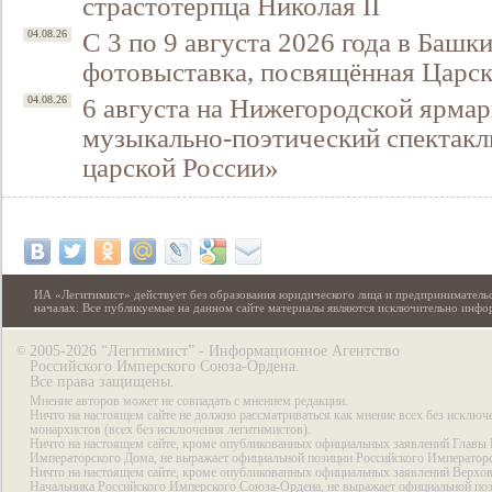
страстотерпца Николая II
С 3 по 9 августа 2026 года в Башк
04.08.26
фотовыставка, посвящённая Царск
6 августа на Нижегородской ярмар
04.08.26
музыкально-поэтический спектакл
царской России»
ИА «Легитимист» действует без образования юридического лица и предпринимательс
началах. Все публикуемые на данном сайте материалы являются исключительно инф
2005-2026 “Легитимист” - Информационное Агентство
©
Российского Имперского Союза-Ордена.
Все права защищены.
Мнение авторов может не совпадать с мнением редакции.
Ничто на настоящем сайте не должно рассматриваться как мнение всех без исключ
монархистов (всех без исключения легитимистов).
Ничто на настоящем сайте, кроме опубликованных официальных заявлений Главы 
Императорского Дома, не выражает официальной позиции Российского Император
Ничто на настоящем сайте, кроме опубликованных официальных заявлений Верхов
Начальника Российского Имперского Союза-Ордена, не выражает официальной по