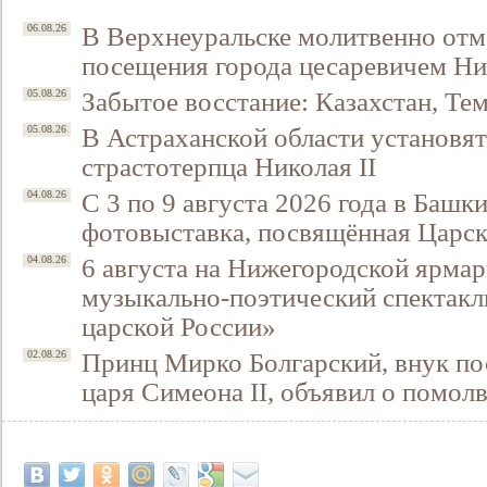
В Верхнеуральске молитвенно отм
06.08.26
посещения города цесаревичем Н
Забытое восстание: Казахстан, Тем
05.08.26
В Астраханской области установят
05.08.26
страстотерпца Николая II
С 3 по 9 августа 2026 года в Башк
04.08.26
фотовыставка, посвящённая Царск
6 августа на Нижегородской ярмар
04.08.26
музыкально-поэтический спектакл
царской России»
Принц Мирко Болгарский, внук по
02.08.26
царя Симеона II, объявил о помол