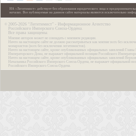
ИА «Легитимист» действует без образования юридического лица и предпринимательс
началах. Все публикуемые на данном сайте материалы являются исключительно инф
2005-2026 “Легитимист” - Информационное Агентство
©
Российского Имперского Союза-Ордена.
Все права защищены.
Мнение авторов может не совпадать с мнением редакции.
Ничто на настоящем сайте не должно рассматриваться как мнение всех без исключ
монархистов (всех без исключения легитимистов).
Ничто на настоящем сайте, кроме опубликованных официальных заявлений Главы 
Императорского Дома, не выражает официальной позиции Российского Император
Ничто на настоящем сайте, кроме опубликованных официальных заявлений Верхов
Начальника Российского Имперского Союза-Ордена, не выражает официальной по
Российского Имперского Союза-Ордена.