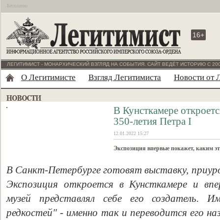
Бесплатно
16+
ЛЕГИТИМИСТ - МОНАРХИЧЕСКИЙ ВЗГЛЯД НА СОБЫТИЯ. САЙТ ВЕДЁТ ИСТОРИЮ С 200
О Легитимисте
Взгляд Легитимиста
Новости от 
В Кунсткамере откроетс
350-летия Петра I
12.01.2022 15:27
Экспозиция впервые покажет, каким это
В Санкт-Петербурге готовят выставку, приуро
Экспозиция откроется в Кунсткамере и вп
музей представлял себе его создатель. И
редкостей" - именно так и переводится его наз