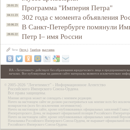
Программа "Империя Петра"
20.01.25
302 года с момента объявления Р
04.11.23
В Санкт-Петербурге помянули Им
10.06.23
Петр I– имя России
28.05.22
Теги:
Петр I
,
Тамбов
,
выставка
ИА «Легитимист» действует без образования юридического лица и предпринимательс
началах. Все публикуемые на данном сайте материалы являются исключительно инф
2005-2026 “Легитимист” - Информационное Агентство
©
Российского Имперского Союза-Ордена.
Все права защищены.
Мнение авторов может не совпадать с мнением редакции.
Ничто на настоящем сайте не должно рассматриваться как мнение всех без исключ
монархистов (всех без исключения легитимистов).
Ничто на настоящем сайте, кроме опубликованных официальных заявлений Главы 
Императорского Дома, не выражает официальной позиции Российского Император
Ничто на настоящем сайте, кроме опубликованных официальных заявлений Верхов
Начальника Российского Имперского Союза-Ордена, не выражает официальной по
Российского Имперского Союза-Ордена.