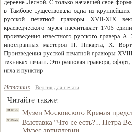
деревне Лесной. С только начавшей свое форм
в Тамбове существовала одна из крупнейших
русской печатной гравюры XVII-XIX веко
краеведческого музея насчитывает 1706 едини
произведения известного русского гравера А.
иностранных мастеров П. Пикарта, Х. Ворт
Произведения русской печатной гравюры XVIII
техниках печати. Это резцовая гравюра, офорт, 
игла и пунктир
Свидетельство
Источник
Версия для печати
Читайте также:
Музеи Московского Кремля предст
31.03.25
Выставка "Что се есть?... Петра В
04.02.25
Музее артиллерии