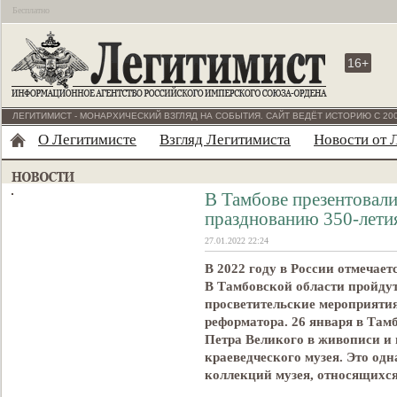
Бесплатно
16+
ЛЕГИТИМИСТ - МОНАРХИЧЕСКИЙ ВЗГЛЯД НА СОБЫТИЯ. САЙТ ВЕДЁТ ИСТОРИЮ С 200
О Легитимисте
Взгляд Легитимиста
Новости от 
В Тамбове презентовали
празднованию 350-летия
27.01.2022 22:24
В 2022 году в России отмечает
В Тамбовской области пройдут
просветительские мероприяти
реформатора. 26 января в Там
Петра Великого в живописи и 
краеведческого музея. Это од
коллекций музея, относящихся