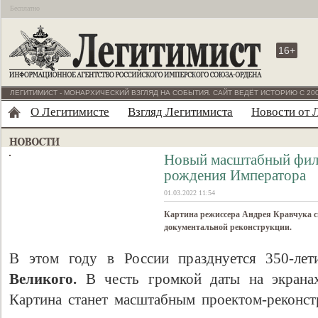
Бесплатно
16+
ЛЕГИТИМИСТ - МОНАРХИЧЕСКИЙ ВЗГЛЯД НА СОБЫТИЯ. САЙТ ВЕДЁТ ИСТОРИЮ С 200
О Легитимисте
Взгляд Легитимиста
Новости от 
Новый масштабный филь
рождения Императора
01.03.2022 11:54
Картина режиссера Андрея Кравчука с
документальной реконструкции.
В этом году в России празднуется 350-л
Великого.
В честь громкой даты на экран
Картина станет масштабным проектом-реконст