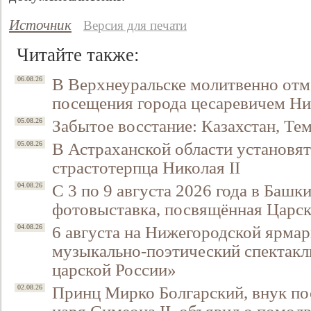
Источник
Версия для печати
Читайте также:
В Верхнеуральске молитвенно отм
06.08.26
посещения города цесаревичем Н
Забытое восстание: Казахстан, Тем
05.08.26
В Астраханской области установят
05.08.26
страстотерпца Николая II
С 3 по 9 августа 2026 года в Башк
04.08.26
фотовыставка, посвящённая Царск
6 августа на Нижегородской ярмар
04.08.26
музыкально-поэтический спектакл
царской России»
Принц Мирко Болгарский, внук по
02.08.26