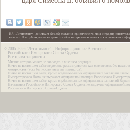
царя Симеона II, объявил о помол
ИА «Легитимист» действует без образования юридического лица и предпринимательс
началах. Все публикуемые на данном сайте материалы являются исключительно инф
2005-2026 “Легитимист” - Информационное Агентство
©
Российского Имперского Союза-Ордена.
Все права защищены.
Мнение авторов может не совпадать с мнением редакции.
Ничто на настоящем сайте не должно рассматриваться как мнение всех без исключ
монархистов (всех без исключения легитимистов).
Ничто на настоящем сайте, кроме опубликованных официальных заявлений Главы 
Императорского Дома, не выражает официальной позиции Российского Император
Ничто на настоящем сайте, кроме опубликованных официальных заявлений Верхов
Начальника Российского Имперского Союза-Ордена, не выражает официальной по
Российского Имперского Союза-Ордена.