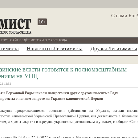
С нами Бог
16+
ЫТИЯ. САЙТ ВЕДЁТ ИСТОРИЮ С 2005 ГОДА
итимиста
Новости от Легитимиста
Друзья Легитимиста
аинские власти готовятся к полномасштабным
ениям на УПЦ
22 12:52
ты Верховной Рады начали наперегонки друг с другом вносить в Раду
проекты о полном запрете на Украине канонической Церкви
ользуясь продолжающимися военными действиями на Украине, начали вносит
против канонической Украинской Православной Церкви, чья деятельность в ближайше
етом, а храмы закрыты и переданы украинским раскольникам и униатам, сообщает «Сою
опроект № 7204 от 22.03.2022 года «О запрете Московского патриархата на территори