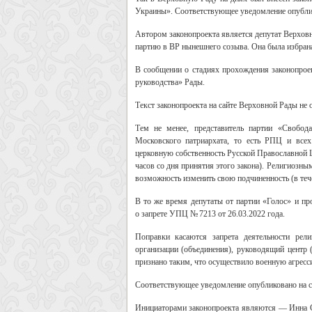
Украины». Соответствующее уведомление опублик
Автором законопроекта является депутат Верхов
партию в ВР нынешнего созыва. Она была избран
В сообщении о стадиях прохождения законопроек
руководства» Рады.
Текст законопроекта на сайте Верховной Рады не 
Тем не менее, представитель партии «Свобода
Московского патриархата, то есть РПЦ и всех
церковную собственность Русской Православной Ц
часов со дня принятия этого закона). Религиоз
возможность изменить свою подчиненность (в течен
В то же время депутаты от партии «Голос» и пр
о запрете УПЦ № 7213 от 26.03.2022 года.
Поправки касаются запрета деятельности рели
организации (объединения), руководящий центр 
признано таким, что осуществило военную агресс
Соответствующее уведомление опубликовано на с
Инициаторами законопроекта являются — Инна С