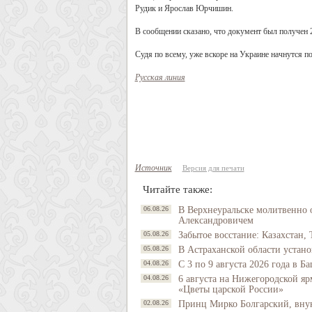
Рудик и Ярослав Юрчишин.
В сообщении сказано, что документ был получен 
Судя по всему, уже вскоре на Украине начнутся 
Русская линия
Источник
Версия для печати
Читайте также:
06.08.26
В Верхнеуральске молитвенно 
Александровичем
05.08.26
Забытое восстание: Казахстан, 
05.08.26
В Астраханской области устано
04.08.26
С 3 по 9 августа 2026 года в 
04.08.26
6 августа на Нижегородской яр
«Цветы царской России»
02.08.26
Принц Мирко Болгарский, внук 