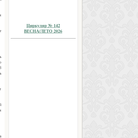
я
Циркуляр № 142
ВЕСНА/ЛЕТО 2026
е
ь
ю
8
ь
т
й
м
а