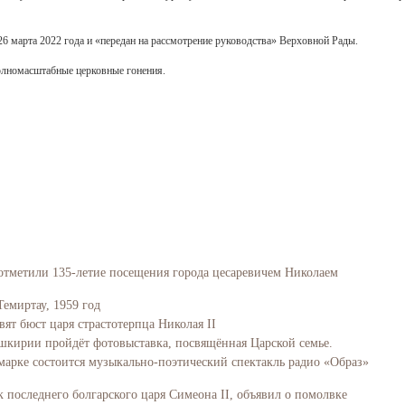
26 марта 2022 года и «передан на рассмотрение руководства» Верховной Рады.
полномасштабные церковные гонения.
Свидетельство
отметили 135-летие посещения города цесаревичем Николаем
Темиртау, 1959 год
вят бюст царя страстотерпца Николая II
Башкирии пройдёт фотовыставка, посвящённая Царской семье.
марке состоится музыкально-поэтический спектакль радио «Образ»
последнего болгарского царя Симеона II, объявил о помолвке