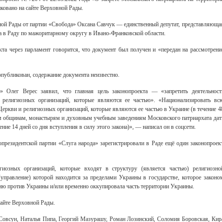
овано на сайте Верховной Рады.
ной Рады от партии «Свобода» Оксана Савчук — единственный депутат, представляюща
а в Раду по мажоритарному округу в Ивано-Франковской области.
та через парламент говорится, что документ был получен и «передан на рассмотрени
опубликован, содержание документа неизвестно.
» Олег Верес заявил, что главная цель законопроекта — «запретить деятельност
 религиозных организаций, которые являются ее частью». «Национализировать вс
еркви и религиозных организаций, которые являются ее частью в Украине (в течение 4
ным общинам, монастырям и духовным учебным заведениям Московского патриархата дат
ие 14 дней со дня вступления в силу этого закона)», — написал он в соцсети.
опрезидентской партии «Слуга народа» зарегистрировали в Раде ещё один законопроек
гиозных организаций, которые входят в структуру (является частью) религиозно
(управление) которой находится за пределами Украины в государстве, которое законо
ию против Украины и/или временно оккупировала часть территории Украины.
айте Верховной Рады.
овсун, Наталья Пипа, Георгий Мазурашу, Роман Лозинский, Соломия Боровская, Кир