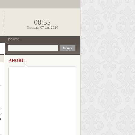
!
08:55
Пятница, 07 авг. 2026
ПОИСК
:
ь
е
з
и