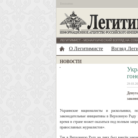
Бесплатно
ЛЕГИТИМИСТ - МОНАРХИЧЕСКИЙ ВЗГЛЯД НА СОБ
О Легитимисте
Взгляд Лег
Укр
гон
29.03.20
Депута
законо
Украинские националисты и раскольники, п
законодательные инициативы в Верховную Раду 
время в стране может оказаться под полным запр
православных журналистов».
Так в Верховную Раду на днях был внесён закон