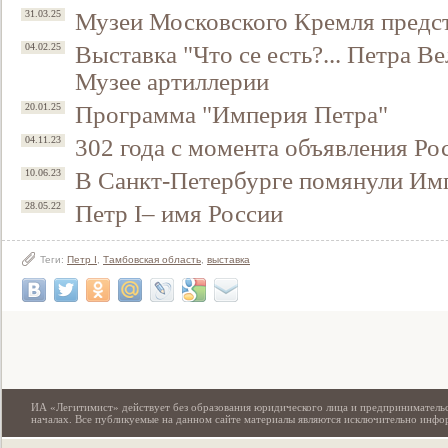
Музеи Московского Кремля предст
31.03.25
Выставка "Что се есть?... Петра В
04.02.25
Музее артиллерии
Программа "Империя Петра"
20.01.25
302 года с момента объявления Р
04.11.23
В Санкт-Петербурге помянули Им
10.06.23
Петр I– имя России
28.05.22
Свидетельство
Теги:
Петр I
,
Тамбовская область
,
выставка
ИА «Легитимист» действует без образования юридического лица и предпринимательс
началах. Все публикуемые на данном сайте материалы являются исключительно инф