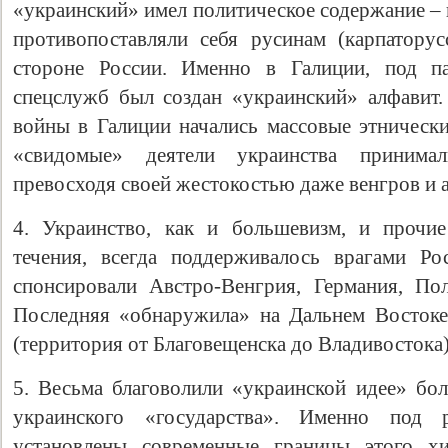
«украинский» имел политическое содержание – 
противопоставляли себя русинам (карпатору
стороне России. Именно в Галиции, под па
спецслужб был создан «украинский» алфавит
войны в Галиции начались массовые этнически
«свидомые» деятели украинства принимал
превосходя своей жестокостью даже венгров и 
4. Украинство, как и большевизм, и прочи
течения, всегда поддерживалось врагами Ро
спонсировали Австро-Венгрия, Германия, П
Последняя «обнаружила» на Дальнем Востоке
(территория от Благовещенска до Владивостока)
5. Весьма благоволили «украинской идее» бол
украинского «государства». Именно под 
установлены современные границы этого хи