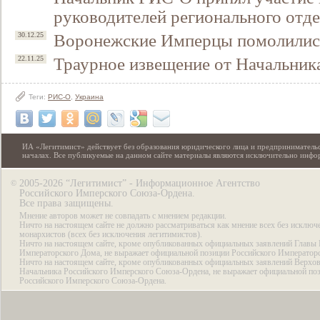
руководителей регионального от
Воронежские Имперцы помолились
30.12.25
Траурное извещение от Начальни
22.11.25
Теги:
РИС-О
,
Украина
ИА «Легитимист» действует без образования юридического лица и предпринимательс
началах. Все публикуемые на данном сайте материалы являются исключительно инф
2005-2026 “Легитимист” - Информационное Агентство
©
Российского Имперского Союза-Ордена.
Все права защищены.
Мнение авторов может не совпадать с мнением редакции.
Ничто на настоящем сайте не должно рассматриваться как мнение всех без исключ
монархистов (всех без исключения легитимистов).
Ничто на настоящем сайте, кроме опубликованных официальных заявлений Главы 
Императорского Дома, не выражает официальной позиции Российского Император
Ничто на настоящем сайте, кроме опубликованных официальных заявлений Верхов
Начальника Российского Имперского Союза-Ордена, не выражает официальной по
Российского Имперского Союза-Ордена.