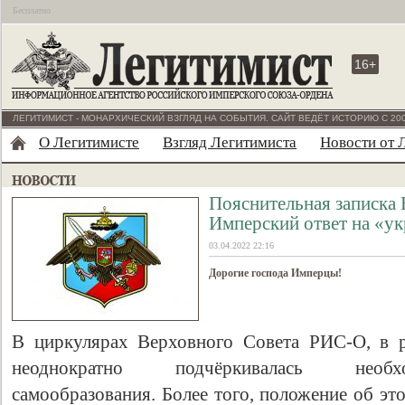
Бесплатно
16+
ЛЕГИТИМИСТ - МОНАРХИЧЕСКИЙ ВЗГЛЯД НА СОБЫТИЯ. САЙТ ВЕДЁТ ИСТОРИЮ С 200
О Легитимисте
Взгляд Легитимиста
Новости от 
Пояснительная записка
Имперский ответ на «у
03.04.2022 22:16
Дорогие господа Имперцы!
В циркулярах Верховного Совета РИС-О, в 
неоднократно подчёркивалась необх
самообразования. Более того, положение об эт