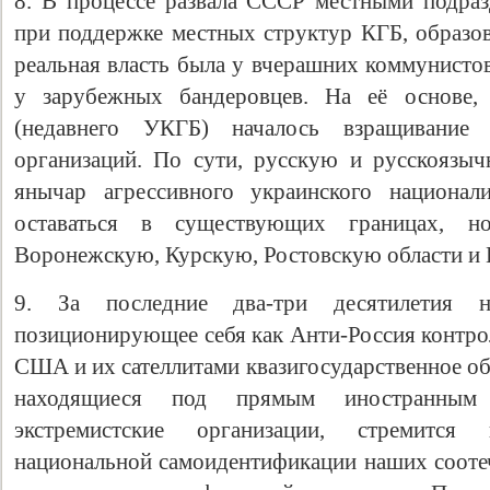
8. В процессе развала СССР местными подра
при поддержке местных структур КГБ, образов
реальная власть была у вчерашних коммунистов
у зарубежных бандеровцев. На её основе
(недавнего УКГБ) началось взращивание 
организаций. По сути, русскую и русскоязы
янычар агрессивного украинского национал
оставаться в существующих границах, н
Воронежскую, Курскую, Ростовскую области и 
9. За последние два-три десятилетия 
позиционирующее себя как Анти-Россия контр
США и их сателлитами квазигосударственное об
находящиеся под прямым иностранным 
экстремистские организации, стремитс
национальной самоидентификации наших соотеч