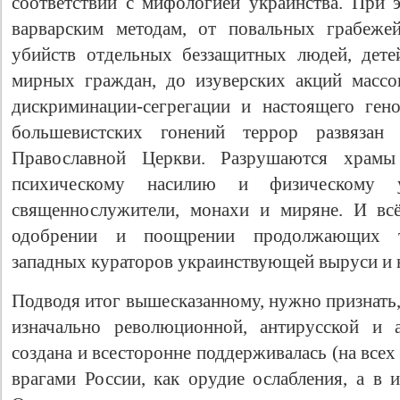
соответствии с мифологией украинства. При э
варварским методам, от повальных грабежей
убийств отдельных беззащитных людей, дете
мирных граждан, до изуверских акций массо
дискриминации-сегрегации и настоящего ген
большевистских гонений террор развяза
Православной Церкви. Разрушаются храмы
психическому насилию и физическому у
священнослужители, монахи и миряне. И вс
одобрении и поощрении продолжающих ты
западных кураторов украинствующей выруси и 
Подводя итог вышесказанному, нужно признать,
изначально революционной, антирусской и 
создана и всесторонне поддерживалась (на всех
врагами России, как орудие ослабления, а в 