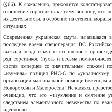
(§66). К сожалению, приходится констатирова
отношение соратников к этому вопросу, что по
их деятельности, а особенно на степени морал
ситуациях.
Современная украинская смута, начавшаяся 
последнее время спецоперация ВС Российско
вызвали неоднозначное отношение к происход
ряд соратников (пусть и весьма немногочисл
состав имперцев со значительным стажем) п
«изумила» позиция РИС-О по «украинскому 
организации материальной помощи беженцам и
Новороссии и Малороссии! Не касаясь нравств
очевидно, что это «изумление и смятение у
следствием элементарного невежества по ва
идеологии.