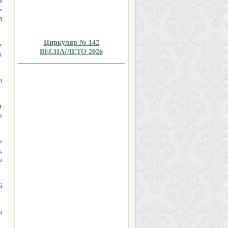
м
е
й
Циркуляр № 142
е
ВЕСНА/ЛЕТО 2026
ы
о
м
и
»
,
в
й
в