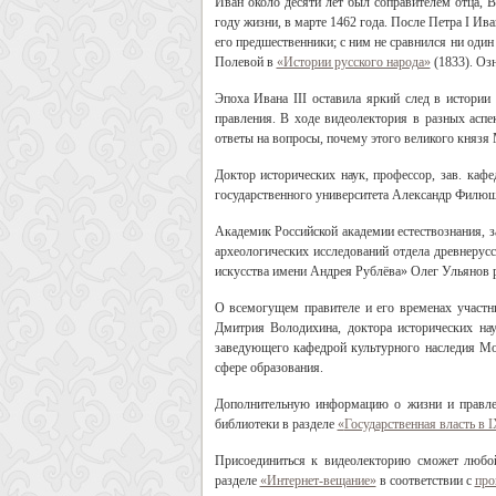
Иван около десяти лет был соправителем отца, 
году жизни, в марте 1462 года. После Петра I Ив
его предшественники; с ним не сравнился ни один
Полевой в
«Истории русского народа»
(1833). Оз
Эпоха Ивана III оставила яркий след в истории
правления. В ходе видеолектория в разных аспек
ответы на вопросы, почему этого великого князя
Доктор исторических наук, профессор, зав. каф
государственного университета Александр Филюшк
Академик Российской академии естествознания, з
археологических исследований отдела древнерус
искусства имени Андрея Рублёва» Олег Ульянов р
О всемогущем правителе и его временах участни
Дмитрия Володихина, доктора исторических наук
заведующего кафедрой культурного наследия
Мо
сфере образования.
Дополнительную информацию о жизни и правлен
библиотеки в разделе
«
Государственная власть в
Присоединиться к видеолекторию сможет любо
разделе
«Интернет-вещание»
в соответствии с
про