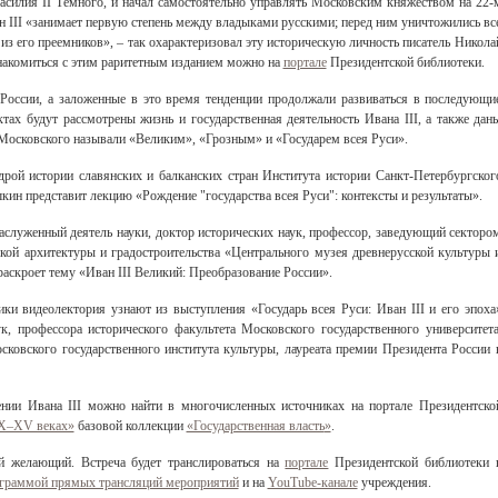
Василия II Тёмного, и начал самостоятельно управлять Московским княжеством на 22-
ан III «занимает первую степень между владыками русскими; перед ним уничтожились вс
 из его преемников», – так охарактеризовал эту историческую личность писатель Никола
накомиться с этим раритетным изданием можно на
портале
Президентской библиотеки.
 России, а заложенные в это время тенденции продолжали развиваться в последующи
тах будут рассмотрены жизнь и государственная деятельность Ивана III, а также дан
 Московского называли «Великим», «Грозным» и «Государем всея Руси».
едрой истории славянских и балканских стран Института истории Санкт-Петербургског
ин представит лекцию «Рождение "государства всея Руси": контексты и результаты».
аслуженный деятель науки, доктор исторических наук, профессор, заведующий секторо
ской архитектуры и градостроительства «Центрального музея древнерусской культуры 
аскроет тему «Иван III Великий: Преобразование России».
ки видеолектория узнают из выступления «Государь всея Руси: Иван III и его эпоха
, профессора исторического факультета Московского государственного университета
сковского государственного института культуры
, лауреата премии Президента России 
ии Ивана III можно найти в многочисленных источниках на портале Президентско
 IX–XV веках»
базовой коллекции
«Государственная власть
»
.
й желающий. Встреча будет транслироваться на
портале
Президентской библиотеки 
граммой прямых трансляций мероприятий
и на
YouTube-канале
учреждения.