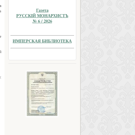
а
Газета
в
РУССКIЙ МОНАРХИСТЪ
№ 6 / 2026
е
ИМПЕРСКАЯ БИБЛИОТЕКА
й
: