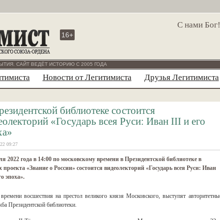
С нами Бог
16+
ЫТИЯ. САЙТ ВЕДЁТ ИСТОРИЮ С 2005 ГОДА
итимиста
Новости от Легитимиста
Друзья Легитимиста
резидентской библиотеке состоится
еолекторий «Государь всея Руси: Иван III и его
ха»
22 09:27
ля 2022 года в 14:00 по московскому времени в Президентской библиотеке в
 проекта «Знание о России» состоится видеолекторий «Государь всея Руси: Иван
го эпоха».
времени восшествия на престол великого князя Московского, выступят авторитетны
жба Президентской библиотеки.