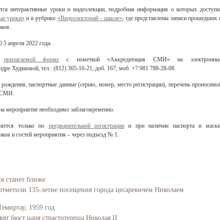
ятся интерактивные уроки и видеолекции, подробная информация о которых доступн
ые уроки»
и в рубрике
«Видеолекторий – школе»
, где представлены записи прошедших 
ков.
 5 апреля 2022 года.
по
прилагаемой форме
с пометкой
«Аккредитация СМИ»
на электронны
ре Худяковой, тел.: (812) 305-16-21, доб. 167; моб. +7 981 788-28-08.
рождения, паспортные данные (серию, номер, место регистрации), перечень проносимо
е СМИ.
 на мероприятие необходимо заблаговременно.
Свидетельство
ляется только по
предварительной регистрации
и при наличии паспорта и маски
ков и гостей мероприятия – через подъезд № 1.
ия станет ближе
отметили 135-летие посещения города цесаревичем Николаем
Темиртау, 1959 год
вят бюст царя страстотерпца Николая II