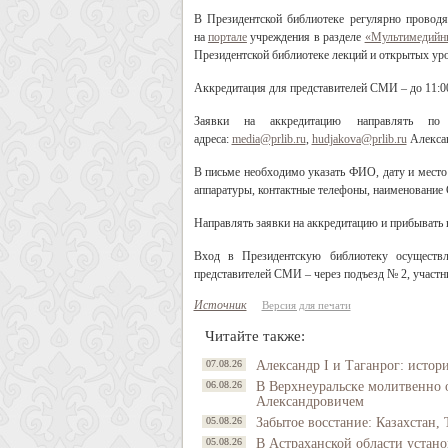
В Президентской библиотеке регулярно провод
на
портале
учреждения в разделе
«Мультимедийн
Президентской библиотеке лекций и открытых уро
Аккредитация для представителей СМИ – до 11:00
Заявки на аккредитацию направлять 
адреса:
media@prlib.ru
,
hudjakova@prlib.ru
Александ
В письме необходимо указать ФИО, дату и место 
аппаратуры, контактные телефоны, наименовани
Направлять
заявки на аккредитацию и прибывать
Вход в Президентскую библиотеку осуществ
представителей СМИ – через подъезд № 2, участни
Источник
Версия для печати
Читайте также:
07.08.26
Александр I и Таганрог: истор
06.08.26
В Верхнеуральске молитвенно 
Александровичем
05.08.26
Забытое восстание: Казахстан, 
05.08.26
В Астраханской области устано