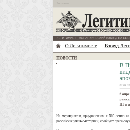
Бесплатно
ЛЕГИТИМИСТ - МОНАРХИЧЕСКИЙ ВЗГЛЯД НА СОБ
О Легитимисте
Взгляд Лег
В П
вид
эпо
02.04.20
6 апре
рамках
III и е
На мероприятии, приуроченном к 560-летию со 
российские учёные-историки, сообщает пресс-слу