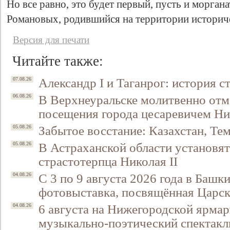
Но все равно, это будет первый, пусть и морган
Романовых, родившийся на территории историче
Версия для печати
Читайте также:
Александр I и Таганрог: история с
07.08.26
В Верхнеуральске молитвенно отм
06.08.26
посещения города цесаревичем Н
Забытое восстание: Казахстан, Тем
05.08.26
В Астраханской области установят
05.08.26
страстотерпца Николая II
С 3 по 9 августа 2026 года в Башк
04.08.26
фотовыставка, посвящённая Царск
6 августа на Нижегородской ярмар
04.08.26
музыкально-поэтический спектакл