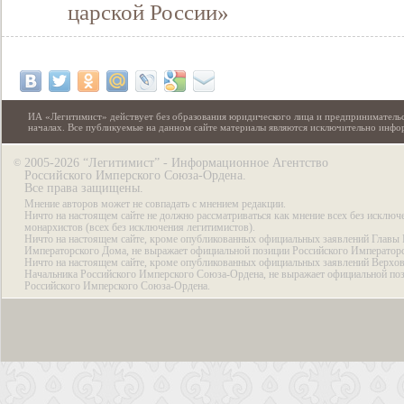
царской России»
ИА «Легитимист» действует без образования юридического лица и предпринимательс
началах. Все публикуемые на данном сайте материалы являются исключительно инф
2005-2026 “Легитимист” - Информационное Агентство
©
Российского Имперского Союза-Ордена.
Все права защищены.
Мнение авторов может не совпадать с мнением редакции.
Ничто на настоящем сайте не должно рассматриваться как мнение всех без исключ
монархистов (всех без исключения легитимистов).
Ничто на настоящем сайте, кроме опубликованных официальных заявлений Главы 
Императорского Дома, не выражает официальной позиции Российского Император
Ничто на настоящем сайте, кроме опубликованных официальных заявлений Верхов
Начальника Российского Имперского Союза-Ордена, не выражает официальной по
Российского Имперского Союза-Ордена.