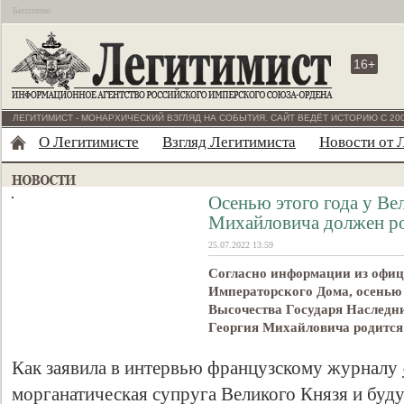
Бесплатно
16+
ЛЕГИТИМИСТ - МОНАРХИЧЕСКИЙ ВЗГЛЯД НА СОБЫТИЯ. САЙТ ВЕДЁТ ИСТОРИЮ С 200
О Легитимисте
Взгляд Легитимиста
Новости от 
Осенью этого года у Ве
Михайловича должен ро
25.07.2022 13:59
Согласно информации из офи
Императорского Дома, осенью 
Высочества Государя Наследн
Георгия Михайловича родится
Как заявила в интервью французскому журналу
морганатическая супруга Великого Князя и буду