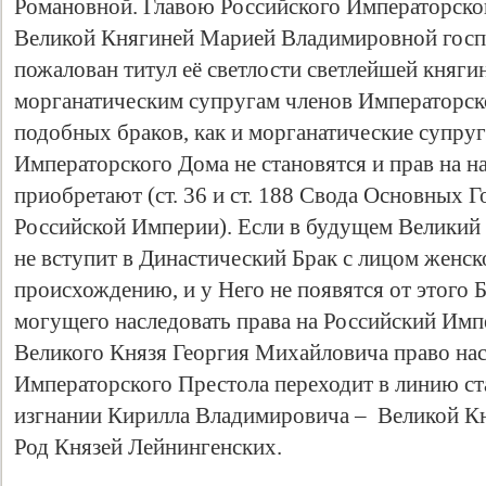
Романовной. Главою Российского Императорско
Великой Княгиней Марией Владимировной госп
пожалован титул её светлости светлейшей княг
морганатическим супругам членов Императорск
подобных браков, как и морганатические супруг
Императорского Дома не становятся и прав на н
приобретают (ст. 36 и ст. 188 Свода Основных 
Российской Империи). Если в будущем Великий
не вступит в Династический Брак с лицом женск
Свидетельство
происхождению, и у Него не появятся от этого Б
могущего наследовать права на Российский Имп
Великого Князя Георгия Михайловича право на
Императорского Престола переходит в линию с
изгнании Кирилла Владимировича – Великой К
Род Князей Лейнингенских.