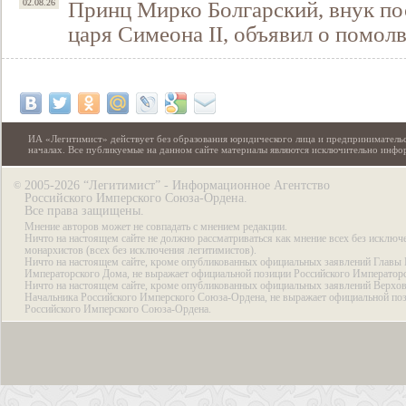
Принц Мирко Болгарский, внук по
02.08.26
царя Симеона II, объявил о помол
ИА «Легитимист» действует без образования юридического лица и предпринимательс
началах. Все публикуемые на данном сайте материалы являются исключительно инф
2005-2026 “Легитимист” - Информационное Агентство
©
Российского Имперского Союза-Ордена.
Все права защищены.
Мнение авторов может не совпадать с мнением редакции.
Ничто на настоящем сайте не должно рассматриваться как мнение всех без исключ
монархистов (всех без исключения легитимистов).
Ничто на настоящем сайте, кроме опубликованных официальных заявлений Главы 
Императорского Дома, не выражает официальной позиции Российского Император
Ничто на настоящем сайте, кроме опубликованных официальных заявлений Верхов
Начальника Российского Имперского Союза-Ордена, не выражает официальной по
Российского Имперского Союза-Ордена.