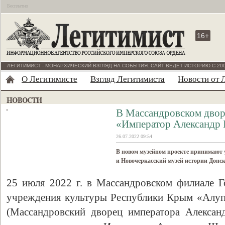
Бесплатно
16+
ЛЕГИТИМИСТ - МОНАРХИЧЕСКИЙ ВЗГЛЯД НА СОБЫТИЯ. САЙТ ВЕДЁТ ИСТОРИЮ С 200
О Легитимисте
Взгляд Легитимиста
Новости от 
В Массандровском двор
«Император Александр I
26.07.2022 09:54
В новом музейном проекте принимают у
и Новочеркасский музей истории Донск
25 июля 2022 г. в Массандровском филиале Г
учреждения культуры Республики Крым «Алуп
(Массандровский дворец императора Алексан