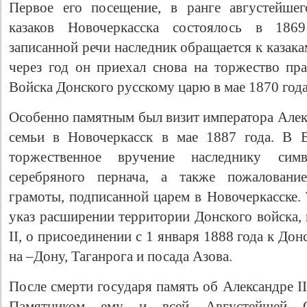
Первое его посещение, в ранге августейшег
казаков Новочеркасска состоялось в 186
записанной речи наследник обращается к казак
через год он приехал снова на торжество пр
Войска Донского русскому царю в мае 1870 года
Особенно памятным был визит императора Алекс
семьи в Новочеркасск в мае 1887 года. В 
торжественное вручение наследнику сим
серебряного пернача, а также пожаловани
грамоты, подписанной царем в Новочеркасске. 
указ расширении территории Донского войска,
II, о присоединении с 1 января 1888 года к Дон
на –Дону, Таганрога и посада Азова.
После смерти государя память об Александре I
Памятником ему и всей Августейшей Се