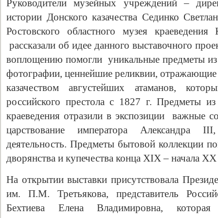
Руководители музейных учреждений – дирек
истории Донского казачества Сединко Светлан
Ростовского областного музея краеведения 
рассказали об идее данного выставочного прое
воплощению помогли уникальные предметы из 
фотографии, ценнейшие реликвии, отражающие 
казачеством августейших атаманов, кото
российского престола с 1827 г. Предметы из
краеведения отразили в экспозиции важные с
Свидетельство
царствование императора Александра III
деятельность. Предметы бытовой коллекции по
дворянства и купечества конца XIX – начала XX 
На открытии выставки присутствовала Президе
им. П.М. Третьякова, представитель Росси
Бехтиева Елена Владимировна, которая