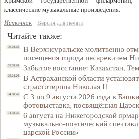
Крымской государственной филармонии,
классические музыкальные произведения.
Источник
Версия для печати
Читайте также:
В Верхнеуральске молитвенно отм
06.08.26
посещения города цесаревичем Н
Забытое восстание: Казахстан, Тем
05.08.26
В Астраханской области установят
05.08.26
страстотерпца Николая II
С 3 по 9 августа 2026 года в Башк
04.08.26
фотовыставка, посвящённая Царск
6 августа на Нижегородской ярмар
04.08.26
музыкально-поэтический спектакл
царской России»