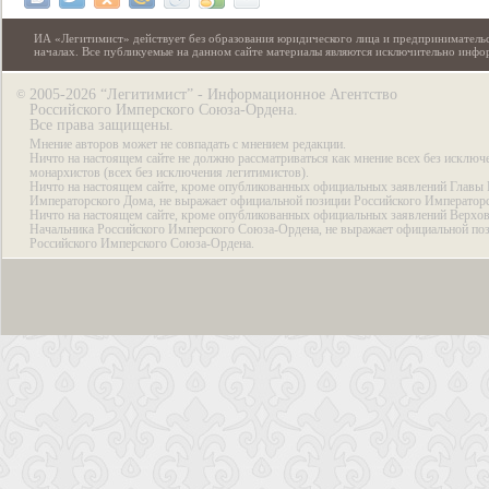
ИА «Легитимист» действует без образования юридического лица и предпринимательс
началах. Все публикуемые на данном сайте материалы являются исключительно инф
2005-2026 “Легитимист” - Информационное Агентство
©
Российского Имперского Союза-Ордена.
Все права защищены.
Мнение авторов может не совпадать с мнением редакции.
Ничто на настоящем сайте не должно рассматриваться как мнение всех без исключ
монархистов (всех без исключения легитимистов).
Ничто на настоящем сайте, кроме опубликованных официальных заявлений Главы 
Императорского Дома, не выражает официальной позиции Российского Император
Ничто на настоящем сайте, кроме опубликованных официальных заявлений Верхов
Начальника Российского Имперского Союза-Ордена, не выражает официальной по
Российского Имперского Союза-Ордена.