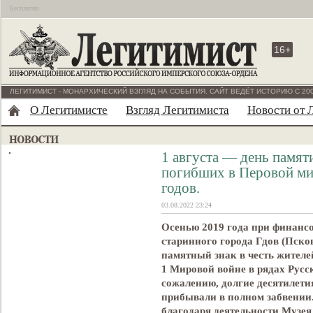
Бесплатно
16+
ЛЕГИТИМИСТ - МОНАРХИЧЕСКИЙ ВЗГЛЯД НА СОБЫТИЯ. САЙТ ВЕДЁТ ИСТОРИЮ С 200
О Легитимисте
Взгляд Легитимиста
Новости от 
1 августа — день памят
погибших в Перовой ми
годов.
03.08.2022 23:24
Осенью 2019 года при финанс
старинного города Гдов (Пско
памятный знак в честь жителе
1 Мировой войне в рядах Рус
сожалению, долгие десятилет
прибывали в полном забвении.
благодаря деятельности Музея 