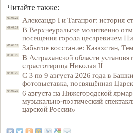
Читайте также:
Александр I и Таганрог: история с
07.08.26
В Верхнеуральске молитвенно отм
06.08.26
посещения города цесаревичем Н
Забытое восстание: Казахстан, Тем
05.08.26
В Астраханской области установят
05.08.26
страстотерпца Николая II
С 3 по 9 августа 2026 года в Башк
04.08.26
фотовыставка, посвящённая Царск
6 августа на Нижегородской ярмар
04.08.26
музыкально-поэтический спектакл
царской России»