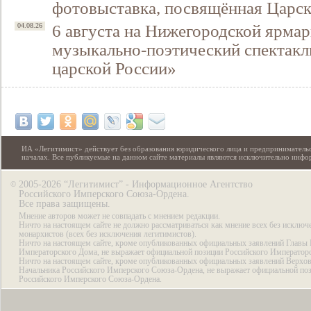
фотовыставка, посвящённая Царск
6 августа на Нижегородской ярмар
04.08.26
музыкально-поэтический спектакл
царской России»
ИА «Легитимист» действует без образования юридического лица и предпринимательс
началах. Все публикуемые на данном сайте материалы являются исключительно инф
2005-2026 “Легитимист” - Информационное Агентство
©
Российского Имперского Союза-Ордена.
Все права защищены.
Мнение авторов может не совпадать с мнением редакции.
Ничто на настоящем сайте не должно рассматриваться как мнение всех без исключ
монархистов (всех без исключения легитимистов).
Ничто на настоящем сайте, кроме опубликованных официальных заявлений Главы 
Императорского Дома, не выражает официальной позиции Российского Император
Ничто на настоящем сайте, кроме опубликованных официальных заявлений Верхов
Начальника Российского Имперского Союза-Ордена, не выражает официальной по
Российского Имперского Союза-Ордена.