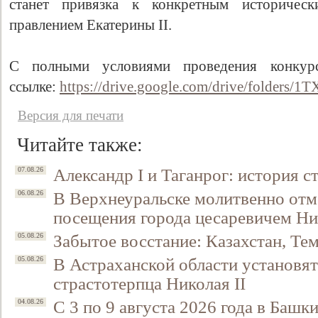
станет привязка к конкретным историчес
правлением Екатерины II.
С полными условиями проведения конкур
ссылке:
https://drive.google.com/drive/fol
Версия для печати
Читайте также:
Александр I и Таганрог: история с
07.08.26
В Верхнеуральске молитвенно отм
06.08.26
посещения города цесаревичем Н
Забытое восстание: Казахстан, Тем
05.08.26
В Астраханской области установят
05.08.26
страстотерпца Николая II
С 3 по 9 августа 2026 года в Башк
04.08.26