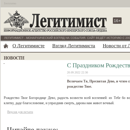
Бесплатно
16+
ЛЕГИТИМИСТ - МОНАРХИЧЕСКИЙ ВЗГЛЯД НА СОБЫТИЯ. САЙТ ВЕДЁТ ИСТОРИЮ С 200
О Легитимисте
Взгляд Легитимиста
Новости от 
С Праздником Рождеств
20.09.2022 22:30
Величаем Тя, Пресвятая Дево, и чтим с
рождество Твое.
Рождество Твое Богородице Дево, радость возвести всей вселенней: из Тебе бо 
клятву, даде благословение, и упразднив смерть, дарова нам живот вечный.
Версия для печати