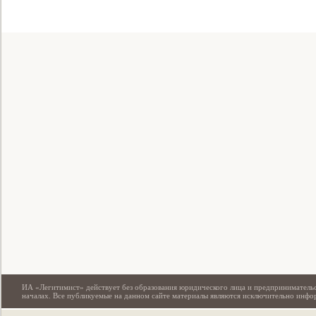
Свидетельство
ИА «Легитимист» действует без образования юридического лица и предпринимательс
началах. Все публикуемые на данном сайте материалы являются исключительно инф