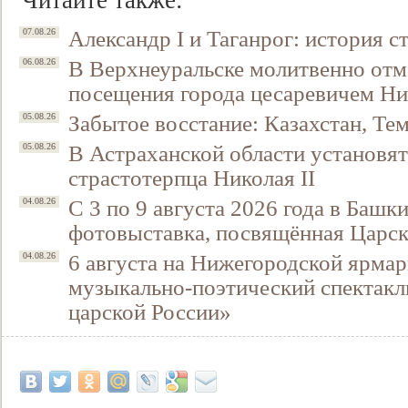
Читайте также:
Александр I и Таганрог: история с
07.08.26
В Верхнеуральске молитвенно отм
06.08.26
посещения города цесаревичем Н
Забытое восстание: Казахстан, Тем
05.08.26
В Астраханской области установят
05.08.26
страстотерпца Николая II
С 3 по 9 августа 2026 года в Башк
04.08.26
фотовыставка, посвящённая Царск
6 августа на Нижегородской ярмар
04.08.26
музыкально-поэтический спектакл
царской России»