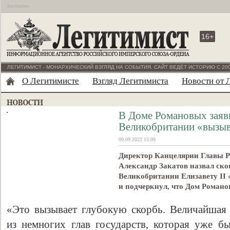
Бесплатно
16+
ЛЕГИТИМИСТ - МОНАРХИЧЕСКИЙ ВЗГЛЯД НА СОБЫТИЯ. САЙТ ВЕДЁТ ИСТОРИЮ С 200
О Легитимисте
Взгляд Легитимиста
Новости от 
В Доме Романовых заяв
Великобритании «вызыв
09.09.2022 15:09
Директор Канцелярии Главы Р
Александр Закатов назвал ско
Великобритании Елизавету II
и подчеркнул, что Дом Романо
«Это вызывает глубокую скорбь. Величайшая
из немногих глав государств, которая уже б