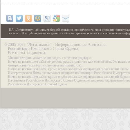
ИА «Легитимист» действует без образования юридического лица и предпринимательс
началах. Все публикуемые на данном сайте материалы являются исключительно инф
2005-2026 “Легитимист” - Информационное Агентство
©
Российского Имперского Союза-Ордена.
Все права защищены.
Мнение авторов может не совпадать с мнением редакции.
Ничто на настоящем сайте не должно рассматриваться как мнение всех без исключ
монархистов (всех без исключения легитимистов).
Ничто на настоящем сайте, кроме опубликованных официальных заявлений Главы 
Императорского Дома, не выражает официальной позиции Российского Император
Ничто на настоящем сайте, кроме опубликованных официальных заявлений Верхов
Начальника Российского Имперского Союза-Ордена, не выражает официальной по
Российского Имперского Союза-Ордена.