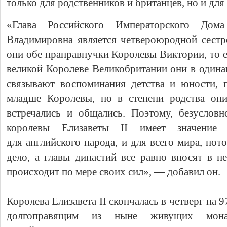
только для родственников и британцев, но и для 
«Глава Российского Императорского До
Владимировна является четвероюродной сест
они обе праправнучки Королевы Виктории, то 
великой Королеве Великобритании они в одинак
связывают воспоминания детства и юности, 
младше Королевы, но в степени родства они
встречались и общались. Поэтому, безуслов
Свидетельство
королевы Елизаветы II имеет значение
для английского народа, и для всего мира, по
дело, а главы династий все равно вносят в н
происходит по мере своих сил», — добавил он.
Королева Елизавета II скончалась в четверг на 
долгоправящим из ныне живущих мон