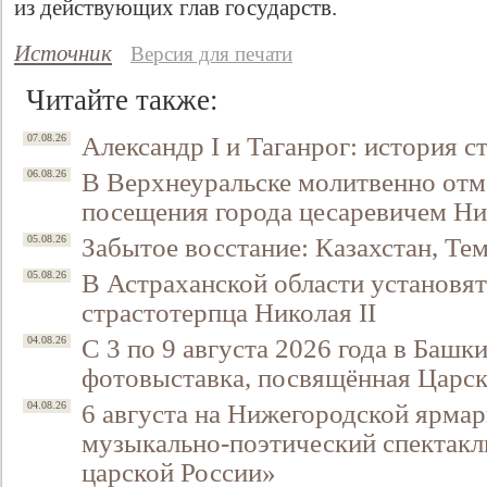
из действующих глав государств.
Источник
Версия для печати
Читайте также:
Александр I и Таганрог: история с
07.08.26
В Верхнеуральске молитвенно отм
06.08.26
посещения города цесаревичем Н
Забытое восстание: Казахстан, Тем
05.08.26
В Астраханской области установят
05.08.26
страстотерпца Николая II
С 3 по 9 августа 2026 года в Башк
04.08.26
фотовыставка, посвящённая Царск
6 августа на Нижегородской ярмар
04.08.26
музыкально-поэтический спектакл
царской России»