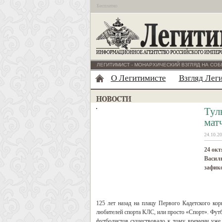
Бесплатно
ЛЕГИТИМИСТ - МОНАРХИЧЕСКИЙ ВЗГЛЯД НА СОБ
О Легитимисте
Взгляд Лег
Тул
мат
24.10.20
24 окт
Василь
зафик
125 лет назад
на плацу Первого Кадетского ко
любителей спорта КЛС, или просто «Спорт». Футб
футболистов существовало к тому времени уже 