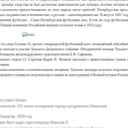
 зрелище тогда еще не был достаточно привлекателен для публики, поэтому история н
и количества присутствовавших на этом первом матче зрителей. Петербургская пресс
ись сыгранностью и техничностью, а русские – самоотверженностью. В августе 1901 год
равления футболом – Санкт-Петербургская футбольная лига. В том же году футбольны
Первый чемпионат Российской империи состоялся только в 1912 году.
 2 по улице Галкина 14, прошёл товарищеский футбольный матч, посвящённый юбилейно
ри помощи и участии Тульского Дворянского собрания. Объединённой команде Тульског
 Техникума железнодорожного транспорта имени Б.Ф. Сафонова.
ульского отдела Ст. Соратник Вадим Н. Филатов выступил с приветственным словом 
мперии.
ркими моментами и положительными эмоциями. Тульские имперцы получили спортивно
орожного техникума получили ещё и знания по многогранной и Великой истории России
ия станет ближе
отметили 135-летие посещения города цесаревичем Николаем
Темиртау, 1959 год
вят бюст царя страстотерпца Николая II