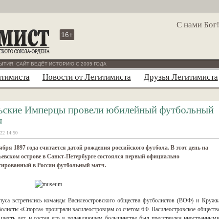
С нами Бог
16+
ЫТИЯ. САЙТ ВЕДЁТ ИСТОРИЮ С 2005 ГОДА
итимиста
Новости от Легитимиста
Друзья Легитимиста
ьские Имперцы провели юбилейный футбольный
ч
22 14:50
ября 1897 года считается датой рождения российского футбола. В этот день на
евском острове в Санкт-Петербурге состоялся первый официально
сированный в России футбольный матч.
рпуса встретились команды Василеостровского общества футболистов (ВОФ) и Кружк
олисты «Спорта» проиграли василеостровцам со счетом 6:0. Василеостровское обществ
шесть лет, и состав его в подавляющем большинстве был представлен иностранными