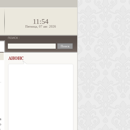
!
11:54
Пятница, 07 авг. 2026
ПОИСК
:
а
о
,