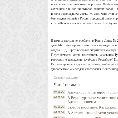
прежде всего английскими, игроками. Футбол как
сохранила для нас ни авторов забитых голов, н
писала о прошедшем матче, что англичане отличал
был создан первый в России городской орган уп
клуб «Невка» стал чемпионом Санкт-Петербурга. 
В память спотривного юбилея в Туле, в Лицее №
дате. Матч был организован Тульским отделом п
отдела и ТДС противостояла спортивная команда
Перед началом матча заместитель начальника Т
рассказом о зарождении футбола в Российской И
Встреча прошла в дружеском ключе, изобилуя я
удовольствие, а молодые спортсмены из железнод
Версия для печати
Читайте также:
07.08.26
Александр I и Таганрог: истор
06.08.26
В Верхнеуральске молитвенно 
Александровичем
05.08.26
Забытое восстание: Казахстан, 
05.08.26
В Астраханской области устано
04.08.26