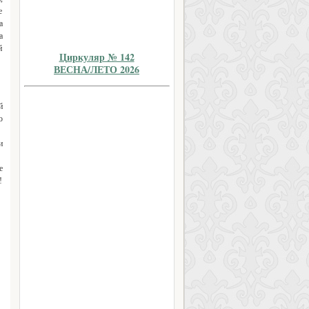
е
а
а
й
Циркуляр № 142
ВЕСНА/ЛЕТО 2026
й
о
и
е
!