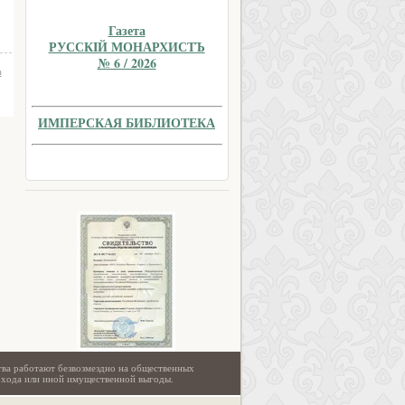
Газета
РУССКIЙ МОНАРХИСТЪ
№ 6 / 2026
а
ИМПЕРСКАЯ БИБЛИОТЕКА
тва работают безвозмездно на общественных
охода или иной имущественной выгоды.