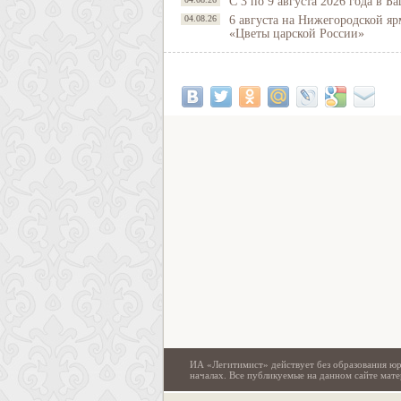
С 3 по 9 августа 2026 года в 
04.08.26
6 августа на Нижегородской яр
«Цветы царской России»
ИА «Легитимист» действует без образования юр
началах. Все публикуемые на данном сайте ма