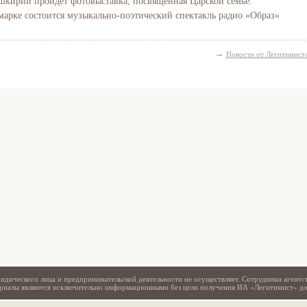
Башкирии пройдёт фотовыставка, посвящённая Царской семье.
марке состоится музыкально-поэтический спектакль радио «Образ»
→
Новости от Легитимист
Свидетельство
идического лица и предпринимательской деятельности не осуществляет. Сотрудники агентс
териалы являются исключительно информационными без цели получения ИА «Легитимист» д