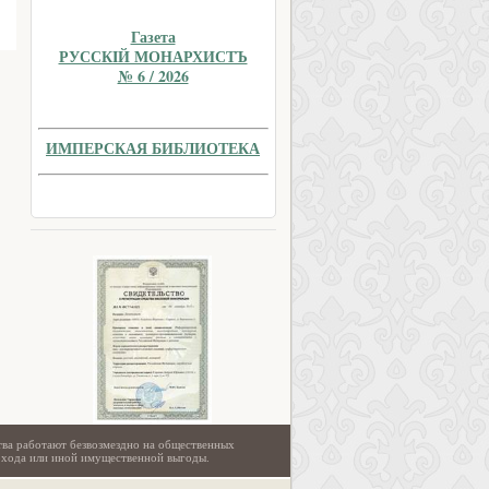
Газета
РУССКIЙ МОНАРХИСТЪ
№ 6 / 2026
ИМПЕРСКАЯ БИБЛИОТЕКА
тва работают безвозмездно на общественных
охода или иной имущественной выгоды.