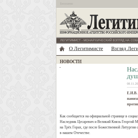
Бесплатно
ЛЕГИТИМИСТ - МОНАРХИЧЕСКИЙ ВЗГЛЯД НА СОБ
О Легитимисте
Взгляд Лег
Нас
душ
08.11.20
Е.И.В.
паних
проти
Как сообщается на официальной странице в социал
Наследник Цесаревич и Великий Князь Георгий М
на Трёх Горах, где после Божественной Литургии
в нашем Отечестве.