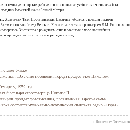
х, в темницах, в горьких работах и во изгнании на чужбине скончавшихся» была
в праздник Казанской иконы Божией Матери.
ых Христовых Таин. После панихиды Цесаревич общался с представителями
Затем состоялась беседа Великого Князя с настоятелем протоиереем Д.М. Рощиным, во
ераторского Высочество с рождением сына и рассказал о ходе масштабных
ая, возрождаемом ныне в своем первозданном виде.
ия станет ближе
отметили 135-летие посещения города цесаревичем Николаем
Темиртау, 1959 год
вят бюст царя страстотерпца Николая II
Башкирии пройдёт фотовыставка, посвящённая Царской семье.
марке состоится музыкально-поэтический спектакль радио «Образ»
→
Новости от Легитимист