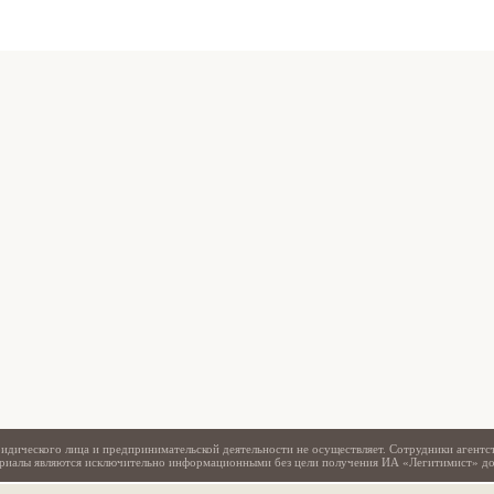
Свидетельство
идического лица и предпринимательской деятельности не осуществляет. Сотрудники агентс
териалы являются исключительно информационными без цели получения ИА «Легитимист» д