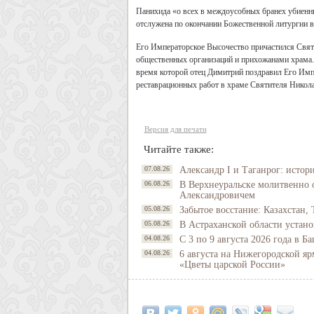
Панихида «о всех в междоусобных бранех убиенны
отслужена по окончании Божественной литургии 
Его Императорское Высочество причастился Свят
общественных организаций и прихожанами храма. 
время которой отец Димитрий поздравил Его Имп
реставрационных работ в храме Святителя Никол
Версия для печати
Читайте также:
07.08.26
Александр I и Таганрог: истор
06.08.26
В Верхнеуральске молитвенно 
Александровичем
05.08.26
Забытое восстание: Казахстан, 
05.08.26
В Астраханской области устано
04.08.26
С 3 по 9 августа 2026 года в 
04.08.26
6 августа на Нижегородской яр
«Цветы царской России»