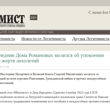
С нами Бог
16+
ЫТИЯ. САЙТ ВЕДЁТ ИСТОРИЮ С 2005 ГОДА
итимиста
Новости от Легитимиста
Друзья Легитимиста
ледник Дома Романовых молился об упокоении
 жертв лихолетий
22 12:18
 Наследник Цесаревич и Великий Князь Георгий Михайлович молился за
идой по всем жертвам Революции, Гражданской войны и прочих междоусобных
востояний.
ьной сети «ВКонтакте», в День Народного Единства 4 ноября 2022 года Е.И.В.
ихайлович молился за Литургией и панихидой в московском храме Святителя Николая
 состоялось традиционное поминовение всех погибших в междоусобных противостояниях