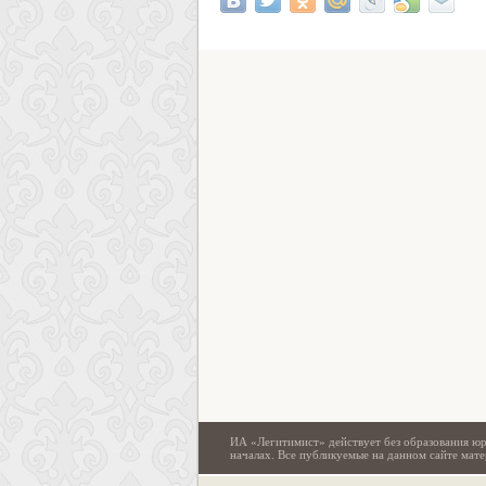
ИА «Легитимист» действует без образования юр
началах. Все публикуемые на данном сайте ма