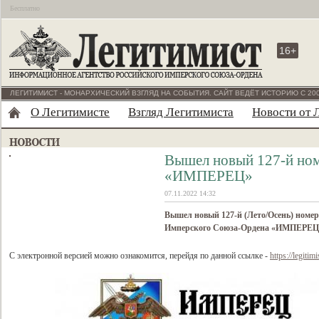
Бесплатно
16+
ЛЕГИТИМИСТ - МОНАРХИЧЕСКИЙ ВЗГЛЯД НА СОБЫТИЯ. САЙТ ВЕДЁТ ИСТОРИЮ С 200
О Легитимисте
Взгляд Легитимиста
Новости от 
Вышел новый 127-й но
«ИМПЕРЕЦ»
07.11.2022 14:32
Вышел новый 127-й (Лето/Осень) номер
Имперского Союза-Ордена «ИМПЕРЕЦ
С электронной версией можно ознакомится, перейдя по данной ссылке -
https://legit