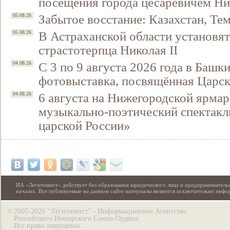
посещения города цесаревичем Н
Забытое восстание: Казахстан, Тем
05.08.26
В Астраханской области установят
05.08.26
страстотерпца Николая II
С 3 по 9 августа 2026 года в Башк
04.08.26
фотовыставка, посвящённая Царск
6 августа на Нижегородской ярмар
04.08.26
музыкально-поэтический спектакл
царской России»
ИА «Легитимист» действует без образования юридического лица и предпринимательс
началах. Все публикуемые на данном сайте материалы являются исключительно инф
2005-2026 “Легитимист” - Информационное Агентство
©
Российского Имперского Союза-Ордена.
Все права защищены.