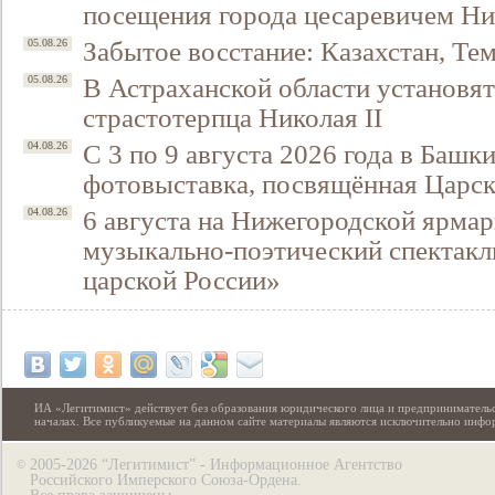
посещения города цесаревичем Н
Забытое восстание: Казахстан, Тем
05.08.26
В Астраханской области установят
05.08.26
страстотерпца Николая II
С 3 по 9 августа 2026 года в Башк
04.08.26
фотовыставка, посвящённая Царск
6 августа на Нижегородской ярмар
04.08.26
музыкально-поэтический спектакл
царской России»
ИА «Легитимист» действует без образования юридического лица и предпринимательс
началах. Все публикуемые на данном сайте материалы являются исключительно инф
2005-2026 “Легитимист” - Информационное Агентство
©
Российского Имперского Союза-Ордена.