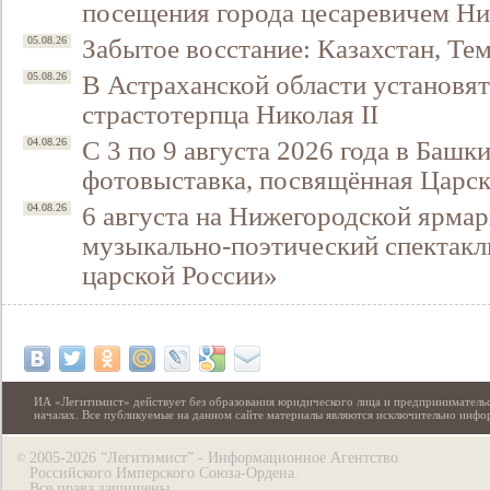
посещения города цесаревичем Н
Забытое восстание: Казахстан, Тем
05.08.26
В Астраханской области установят
05.08.26
страстотерпца Николая II
С 3 по 9 августа 2026 года в Башк
04.08.26
фотовыставка, посвящённая Царск
6 августа на Нижегородской ярмар
04.08.26
музыкально-поэтический спектакл
царской России»
ИА «Легитимист» действует без образования юридического лица и предпринимательс
началах. Все публикуемые на данном сайте материалы являются исключительно инф
2005-2026 “Легитимист” - Информационное Агентство
©
Российского Имперского Союза-Ордена.
Все права защищены.