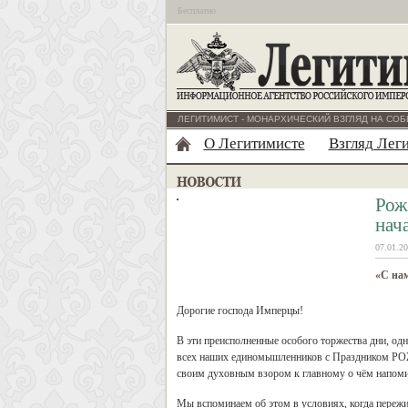
Бесплатно
ЛЕГИТИМИСТ - МОНАРХИЧЕСКИЙ ВЗГЛЯД НА СОБ
О Легитимисте
Взгляд Лег
Рож
нач
07.01.20
«С нам
Дорогие господа Имперцы!
В эти преисполненные особого торжества дни, одн
всех наших единомышленников с Праздником 
своим духовным взором к главному о чём напоми
Мы вспоминаем об этом в условиях, когда пережи