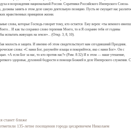
 духа и возрождения национальной России. Соратники Российского Имперского Союза-
 должны занять в этом деле самую деятельную позицию. Пусть не смущает нас разлито
нских нравственных принципов жизни.
ьные слова, которые Господь говорит тому, кто остается Ему верен: «ты немного имееш
Моего... И как ты сохранил слово терпения Моего, то и Я сохраню тебя от годины
ы испытать живущих на земле»... (Откр. 3, 8, 10).
ая милость и защита. И именно об этом свидетельствует нам сегодняшний Праздник.
роческие слова: «С нами Бог, разумейте языцы и покоряйтеся, яко с нами Бог». Он с
. «А если Бог за нас, то кто против нас?» (Рим. 8:32) И в этом — наше утешение,
репкого здоровья, духовной бодрости и помощи Божией в деле Имперского служения. С
ия станет ближе
отметили 135-летие посещения города цесаревичем Николаем