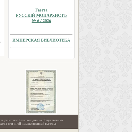
Газета
РУССКIЙ МОНАРХИСТЪ
№ 6 / 2026
ИМПЕРСКАЯ БИБЛИОТЕКА
а
тва работают безвозмездно на общественных
охода или иной имущественной выгоды.