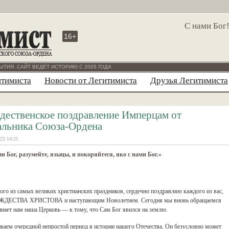
С нами Бог
16+
ЫТИЯ. САЙТ ВЕДЁТ ИСТОРИЮ С 2005 ГОДА
итимиста
Новости от Легитимиста
Друзья Легитимиста
дественское поздравление Имперцам от
альника Союза-Ордена
23 14:21
и Бог, разумейте, языцы, и покоряйтеся, яко с нами Бог.»
ого из самых великих христианских праздников, сердечно поздравляю каждого из вас,
РОЖДЕСТВА ХРИСТОВА и наступающим Новолетием. Сегодня мы вновь обращаемся
нает нам наша Церковь — к тому, что Сам Бог явился на землю.
ваем очередной непростой период в истории нашего Отечества. Он безусловно может