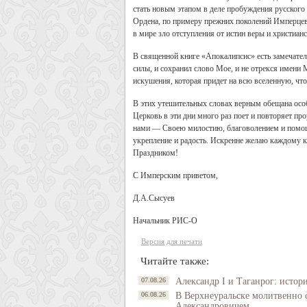
стать новым этапом в деле пробуждения русского
Ордена, по примеру прежних поколений Имперцев,
в мире зло отступления от истин веры и христиа
В священной книге «Апокалипсис» есть замечател
силы, и сохранил слово Мое, и не отрекся имени 
искушения, которая придет на всю вселенную, чтоб
В этих утешительных словах верным обещана особ
Церковь в эти дни много раз поет и повторяет про
нами — Своею милостию, благоволением и помощью
укрепление и радость. Искренне желаю каждому к
Праздником!
С Имперским приветом,
Д.А.Сысуев
Начальник РИС-О
Версия для печати
Читайте также:
07.08.26
Александр I и Таганрог: истор
06.08.26
В Верхнеуральске молитвенно 
Александровичем