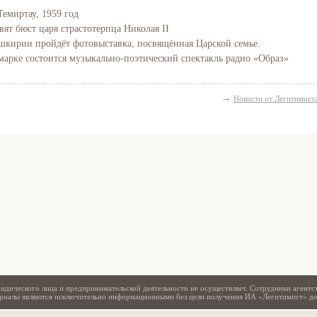
Темиртау, 1959 год
вят бюст царя страстотерпца Николая II
Башкирии пройдёт фотовыставка, посвящённая Царской семье.
марке состоится музыкально-поэтический спектакль радио «Образ»
→
Новости от Легитимист
Свидетельство
идического лица и предпринимательской деятельности не осуществляет. Сотрудники агентс
териалы являются исключительно информационными без цели получения ИА «Легитимист» д