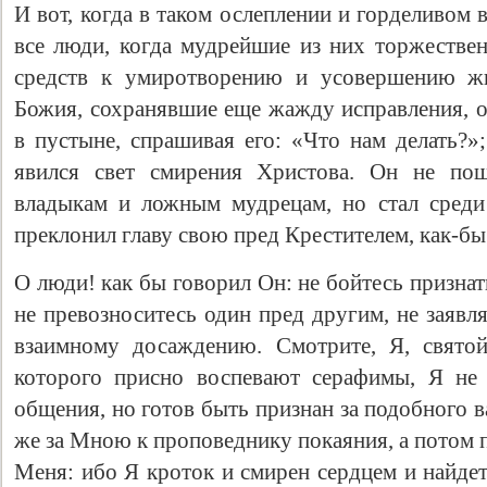
И вот, когда в таком ослеплении и горделивом
все люди, когда мудрейшие из них торжествен
средств к умиротворению и усовершению жи
Божия, сохранявшие еще жажду исправления, 
в пустыне, спрашивая его: «Что нам делать?»
явился свет смирения Христова. Он не по
владыкам и ложным мудрецам, но стал среди
преклонил главу свою пред Крестителем, как-
О люди! как бы говорил Он: не бойтесь призна
не превозноситесь один пред другим, не заявл
взаимному досаждению. Смотрите, Я, свято
которого присно воспевают серафимы, Я не
общения, но готов быть признан за подобного 
же за Мною к проповеднику покаяния, а потом 
Меня: ибо Я кроток и смирен сердцем и найде