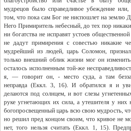
благоустройство или счастье в быту обще
мудрецов было справедливое убеждение или, в
том, что пока сам Бог не ниспошлет на землю Д
Него Примиритель небесный, до тех пор никаки
ни богатства не исправят устоев общественно
не дадут примирения с совестью никакие че
мудрейший из людей, царь Соломон, признал
только внешний облик жизни мог он изменить,
осталось исполненным той-же несправедливост
Свидетельство
я, — говорит он, - место суда, а там безз
неправда (Еккл. 3, 16). И обратился я и уви
делаются под солнцем, и вот слезы угнетенных
руке угнетающих их сила, а утешителя у них н
богопросвещенный царь всю свою мудрость, чт
но решил пред концом своим, что кривое не м
нет, того нельзя считать (Еккл. 1, 15). Пред