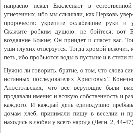
напрасно искал Екклесиаст в естественно
угнетенных, ибо мы слышали, как Церковь уверя
пророчеств: укрепите ослабевшие руки и у
Скажите робким душою: не бойтеся; вот Б
воздаяние Божие; Он приидет и спасет вас. То
уши глухих отверзутся. Тогда хромой вскочит, к
петь, ибо пробьются воды в пустыне и в степи по
Нужно ли говорить, бpaтие, о том, что слова си
истинных последователях Христовых? Конечн
Апостольских, что все верующие были вм
продавали имения и всякую собственность и ра
каждого. И каждый день единодушно пребыва
домам хлеб, принимали пищу в веселии и пр
находясь в любви у всего народа (Деян. 2, 44-47)