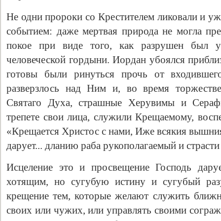
Не одни пророки со Крестителем ликовали и у
событием: даже мертвая природа не могла пре
покое при виде того, как разрушен был у
человеческой гордыни. Иордан убоялся прибли
готовы были ринуться прочь от входившего
разверзлось над Ним и, во время торжестве
Святаго Духа, страшные Херувимы и Сераф
трепете свои лица, служили Крещаемому, восп
«Крещается Христос с нами, Иже всякия вышни
дарует... дланию раба рукополагаемый и страсти
Исцеление это и просвещение Господь дару
хотящим, но сугубую истину и сугубый раз
крещение тем, которые желают служить ближн
своих или чужих, или управлять своими согра