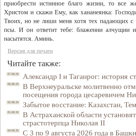
приобрести истинное благо жизни, то все ж
Христом и скажи Ему, как хананеянка: Господ
Твоих, но не лиши меня хотя тех падающих с 
псы. И он ответит тебе: блаженни алчущии 
насытятся. Аминь.
Версия для печати
Читайте также:
Александр I и Таганрог: история с
07.08.26
В Верхнеуральске молитвенно отм
06.08.26
посещения города цесаревичем Н
Забытое восстание: Казахстан, Тем
05.08.26
В Астраханской области установят
05.08.26
страстотерпца Николая II
С 3 по 9 августа 2026 года в Башк
04.08.26