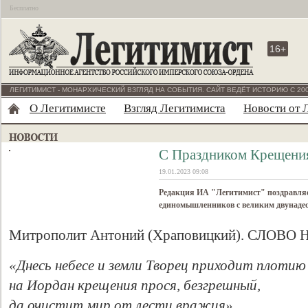
Бесплатно
16+
ЛЕГИТИМИСТ - МОНАРХИЧЕСКИЙ ВЗГЛЯД НА СОБЫТИЯ. САЙТ ВЕДЁТ ИСТОРИЮ С 200
О Легитимисте
Взгляд Легитимиста
Новости от 
С Праздником Крещения
19.01.2023 09:08
Редакция ИА "Легитимист" поздравляе
единомышленников с великим двунаде
Митрополит Антоний (Храповицкий). СЛОВ
«Днесь небесе и земли Творец приходит плотию
на Иордан крещения прося, безгрешный,
да очистит мир от лести вражия».