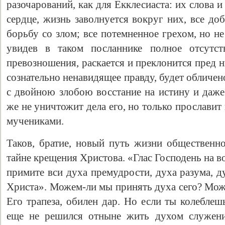
разочарований, как для Екклесиаста: их слова и
сердце, жизнь заволнуется вокруг них, все до
борьбу со злом; все потемненное грехом, но н
увидев в таком посланнике полное отсутс
превозношения, раскается и преклонится пред ни
сознательно ненавидящее правду, будет обличен
с двойною злобою восстание на истину и даже 
же не уничтожит дела его, но только прославит 
мучениками.
Таков, братие, новый путь жизни общественн
тайне крещения Христова. «Глас Господень на во
примите вси духа премудрости, духа разума, д
Христа». Можем-ли мы принять духа сего? Мож
Его трапеза, обилен дар. Но если ты колеблеш
еще не решился отныне жить духом служени