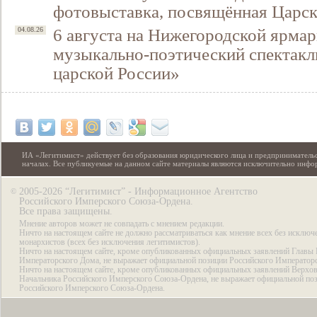
фотовыставка, посвящённая Царск
6 августа на Нижегородской ярмар
04.08.26
музыкально-поэтический спектакл
царской России»
ИА «Легитимист» действует без образования юридического лица и предпринимательс
началах. Все публикуемые на данном сайте материалы являются исключительно инф
2005-2026 “Легитимист” - Информационное Агентство
©
Российского Имперского Союза-Ордена.
Все права защищены.
Мнение авторов может не совпадать с мнением редакции.
Ничто на настоящем сайте не должно рассматриваться как мнение всех без исключ
монархистов (всех без исключения легитимистов).
Ничто на настоящем сайте, кроме опубликованных официальных заявлений Главы 
Императорского Дома, не выражает официальной позиции Российского Император
Ничто на настоящем сайте, кроме опубликованных официальных заявлений Верхов
Начальника Российского Имперского Союза-Ордена, не выражает официальной по
Российского Имперского Союза-Ордена.