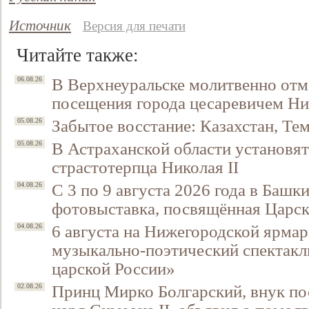
Источник
Версия для печати
Читайте также:
В Верхнеуральске молитвенно отм
06.08.26
посещения города цесаревичем Н
Забытое восстание: Казахстан, Тем
05.08.26
В Астраханской области установят
05.08.26
страстотерпца Николая II
С 3 по 9 августа 2026 года в Башк
04.08.26
фотовыставка, посвящённая Царск
6 августа на Нижегородской ярмар
04.08.26
музыкально-поэтический спектакл
царской России»
Принц Мирко Болгарский, внук по
02.08.26