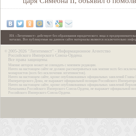
царя Симеона II, объявил о помол
ИА «Легитимист» действует без образования юридического лица и предпринимательс
началах. Все публикуемые на данном сайте материалы являются исключительно инф
2005-2026 “Легитимист” - Информационное Агентство
©
Российского Имперского Союза-Ордена.
Все права защищены.
Мнение авторов может не совпадать с мнением редакции.
Ничто на настоящем сайте не должно рассматриваться как мнение всех без исключ
монархистов (всех без исключения легитимистов).
Ничто на настоящем сайте, кроме опубликованных официальных заявлений Главы 
Императорского Дома, не выражает официальной позиции Российского Император
Ничто на настоящем сайте, кроме опубликованных официальных заявлений Верхов
Начальника Российского Имперского Союза-Ордена, не выражает официальной по
Российского Имперского Союза-Ордена.