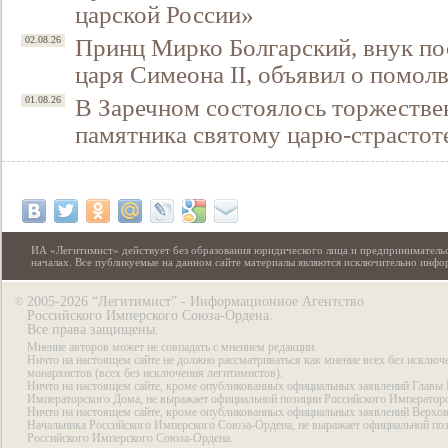
царской России»
Принц Мирко Болгарский, внук по
02.08.26
царя Симеона II, объявил о помол
В Заречном состоялось торжестве
01.08.26
памятника святому царю-страстот
ИА «Легитимист» действует без образования юридического лица и предпринимательс
началах. Все публикуемые на данном сайте материалы являются исключительно инф
2005-2026 “Легитимист” - Информационное Агентство
©
Российского Имперского Союза-Ордена.
Все права защищены.
Мнение авторов может не совпадать с мнением редакции.
Ничто на настоящем сайте не должно рассматриваться как мнение всех без исключ
монархистов (всех без исключения легитимистов).
Ничто на настоящем сайте, кроме опубликованных официальных заявлений Главы 
Императорского Дома, не выражает официальной позиции Российского Император
Ничто на настоящем сайте, кроме опубликованных официальных заявлений Верхов
Начальника Российского Имперского Союза-Ордена, не выражает официальной по
Российского Имперского Союза-Ордена.