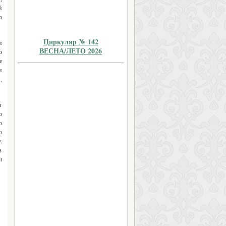
й
о
Циркуляр № 142
и
ВЕСНА/ЛЕТО 2026
о
е
и
,
я
ю
ю
о
.
в
и