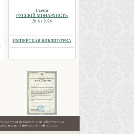
Газета
РУССКIЙ МОНАРХИСТЪ
№ 6 / 2026
ИМПЕРСКАЯ БИБЛИОТЕКА
а
тва работают безвозмездно на общественных
охода или иной имущественной выгоды.