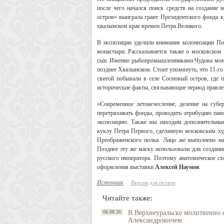
после чего начался поиск средств на создание
остров» выиграла грант Президентского фонда к
хвалынском крае времен Петра Великого.
В экспозиции уделили внимание колонизации По
монастыри. Рассказывается также о московском 
сын. Именно рыбопромышленниками Чудова монас
позднее Хвалынском. Стоит упомянуть, что 11-го
свитой побывали в селе Сосновый остров, где п
исторические факты, связывающие период правлен
«Современное летоисчесление, деление на губе
перетряхивать фонды, проводить атрибуцию пам
экспозицию. Также мы находим дополнительные
куклу Петра Первого, сделанную московским ху
Преображенского полка. Лицо же выполнено на
Позднее эту же маску использовали для создани
русского императора. Поэтому анатомическое сх
оформления выставки
Алексей Наумов
.
Источник
Версия для печати
Читайте также:
06.08.26
В Верхнеуральске молитвенно 
Александровичем