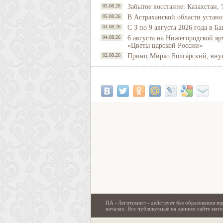
05.08.26
Забытое восстание: Казахстан, 
05.08.26
В Астраханской области устано
04.08.26
С 3 по 9 августа 2026 года в 
04.08.26
6 августа на Нижегородской яр
«Цветы царской России»
02.08.26
Принц Мирко Болгарский, внук 
ИА «Легитимист» действует без образования юр
началах. Все публикуемые на данном сайте ма