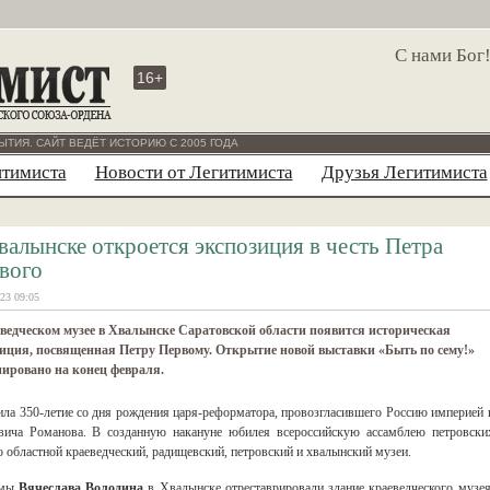
С нами Бог
16+
ЫТИЯ. САЙТ ВЕДЁТ ИСТОРИЮ С 2005 ГОДА
итимиста
Новости от Легитимиста
Друзья Легитимиста
валынске откроется экспозиция в честь Петра
вого
23 09:05
ведческом музее в Хвалынске Саратовской области появится историческая
иция, посвященная Петру Первому. Открытие новой выставки «Быть по сему!»
ировано на конец февраля.
ила 350-летие со дня рождения царя-реформатора, провозгласившего Россию империей 
вича Романова. В созданную накануне юбилея всероссийскую ассамблею петровски
о областной краеведческий, радищевский, петровский и хвалынский музеи.
умы
Вячеслава Володина
в Хвалынске отреставрировали здание краеведческого музея