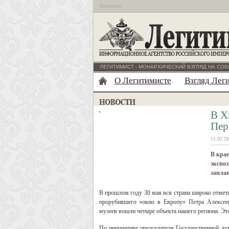
Бесплатно
ЛЕГИТИМИСТ - МОНАРХИЧЕСКИЙ ВЗГЛЯД НА СОБ
О Легитимисте
Взгляд Лег
В Х
Пер
11.02.20
В крае
экспоз
заплан
В прошлом году 30 мая вся страна широко отмет
прорубившего «окно в Европу» Петра Алексее
музеев вошли четыре объекта нашего региона. Эт
По инициативе председателя Государственной д