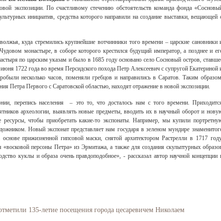
 новой экспозиции. По счастливому стечению обстоятельств команда фонда «Сосновы
ультурных инициатив, средства которого направили на создание выставки, вещающей 
волжья, куда стремились крупнейшие вотчинники того времени – царские сановники 
Чудовом монастыре, в соборе которого крестился будущий император, а позднее и ег
тыря по царским указам и было в 1685 году основано село Сосновый остров, ставше
 июня 1722 года во время Персидского похода Петр Алексеевич с супругой Екатериной 
робыли несколько часов, поменяли гребцов и направились в Саратов. Таким образом
ия Петра Первого с Саратовской областью, находят отражение в новой экспозиции.
рнии, перепись населения – это то, что досталось нам с того времени. Приходитс
ятников археологии, выявлять новые предметы, вводить их в научный оборот и нову
 ресурсы, чтобы приобретать какие-то экспонаты. Например, мы купили портретну
дожником. Новый экспонат представляет нам государя в зеленом мундире знаменитог
 основе прижизненной гипсовой маски, снятой архитектором Растрелли в 1717 году
я «восковой персоны Петра» из Эрмитажа, а также для создания скульптурных образо
одство куклы и образа очень правдоподобное», - рассказал автор научной концепции 
отметили 135-летие посещения города цесаревичем Николаем