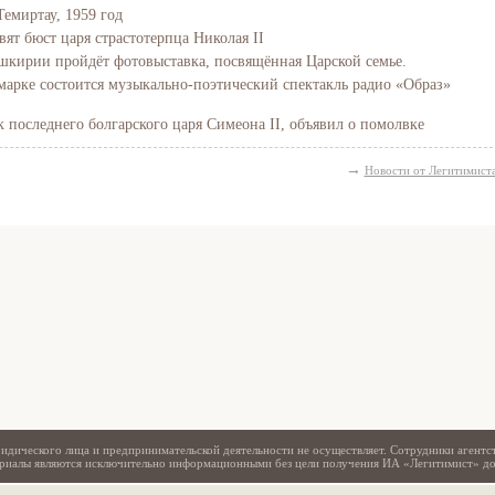
Темиртау, 1959 год
вят бюст царя страстотерпца Николая II
Башкирии пройдёт фотовыставка, посвящённая Царской семье.
марке состоится музыкально-поэтический спектакль радио «Образ»
последнего болгарского царя Симеона II, объявил о помолвке
→
Новости от Легитимист
Свидетельство
идического лица и предпринимательской деятельности не осуществляет. Сотрудники агентс
териалы являются исключительно информационными без цели получения ИА «Легитимист» д