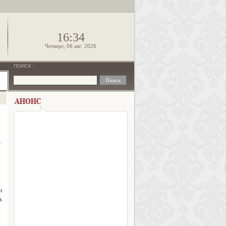
!
16:34
Четверг, 06 авг. 2026
ПОИСК
:
и
х
,