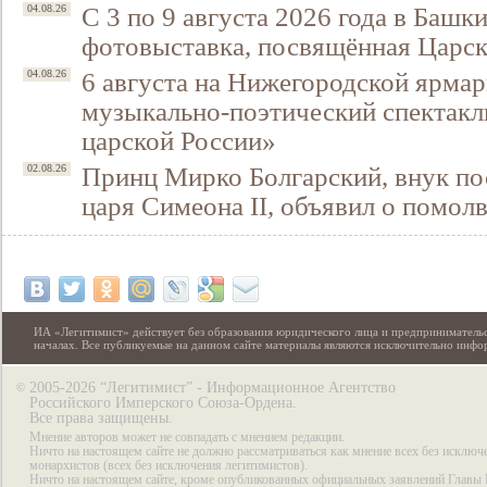
С 3 по 9 августа 2026 года в Башк
04.08.26
фотовыставка, посвящённая Царск
6 августа на Нижегородской ярмар
04.08.26
музыкально-поэтический спектакл
царской России»
Принц Мирко Болгарский, внук по
02.08.26
царя Симеона II, объявил о помол
ИА «Легитимист» действует без образования юридического лица и предпринимательс
началах. Все публикуемые на данном сайте материалы являются исключительно инф
2005-2026 “Легитимист” - Информационное Агентство
©
Российского Имперского Союза-Ордена.
Все права защищены.
Мнение авторов может не совпадать с мнением редакции.
Ничто на настоящем сайте не должно рассматриваться как мнение всех без исключ
монархистов (всех без исключения легитимистов).
Ничто на настоящем сайте, кроме опубликованных официальных заявлений Главы 