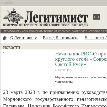
Бесплатно
16+
ЛЕГИТИМИСТ - МОНАРХИЧЕСКИЙ ВЗГЛЯД НА СОБЫТИЯ. САЙТ ВЕДЁТ ИСТОРИЮ С 200
О Легитимисте
Взгляд Легитимиста
Новости от 
Начальник РИС-О прин
круглого стола «Совр
Святой Руси»
24.03.2023 15:54
Мероприятие состоялось с участием пре
университета.
23 марта 2023 г. по приглашению руководства
Мордовского государственного педагогическ
Евсевьева, Начальник Российского Имперског