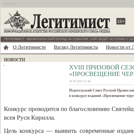
Бесплатно
16+
ЛЕГИТИМИСТ - МОНАРХИЧЕСКИЙ ВЗГЛЯД НА СОБЫТИЯ. САЙТ ВЕДЁТ ИСТОРИЮ С 200
О Легитимисте
Взгляд Легитимиста
Новости от 
XVIII ПРИЗОВОЙ СЕ
«ПРОСВЕЩЕНИЕ ЧЕР
30.03.2023 12:40
Издательский Совет Русской Православ
в конкурсе изданий «Просвещение чере
Конкурс проводится по благословению Святейш
всея Руси Кирилла.
Цель конкурса — выявить современные издан