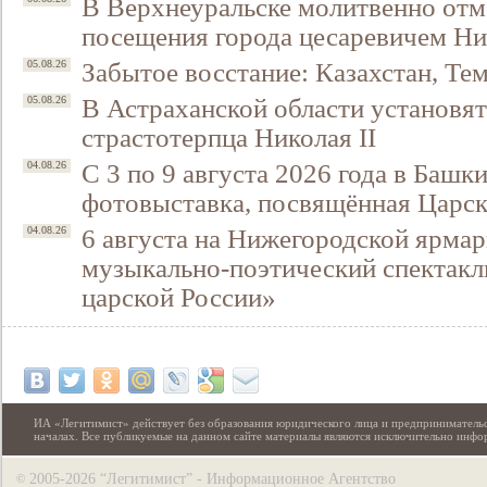
В Верхнеуральске молитвенно отм
посещения города цесаревичем Н
Забытое восстание: Казахстан, Тем
05.08.26
В Астраханской области установят
05.08.26
страстотерпца Николая II
С 3 по 9 августа 2026 года в Башк
04.08.26
фотовыставка, посвящённая Царск
6 августа на Нижегородской ярмар
04.08.26
музыкально-поэтический спектакл
царской России»
ИА «Легитимист» действует без образования юридического лица и предпринимательс
началах. Все публикуемые на данном сайте материалы являются исключительно инф
2005-2026 “Легитимист” - Информационное Агентство
©